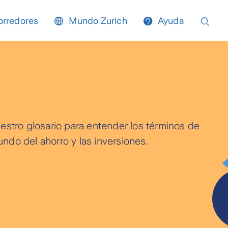
orredores
Mundo Zurich
Ayuda
a
ión que necesitas y respuestas a tus
r asesoría contáctate con nosotros a
nales de Atención Remota: