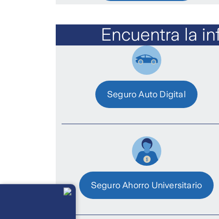
Encuentra la i
Seguro Auto Digital
Seguro Ahorro Universitario
Llámanos
Lunes a
viernes de 8
am a 21 pm
Ayuda