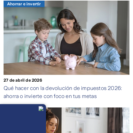
Ahorrar e invertir
27 de abril de 2026
Qué hacer con la devolución de impuestos 2026:
ahorra o invierte con foco en tus metas
Llámanos
Lunes a
Ahorrar e invertir
viernes de 8
am a 21 pm
Ayuda
Preguntas
Frecuentes