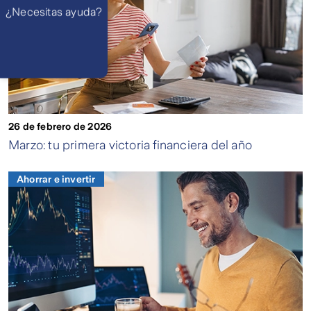
WhatsApp
¿Necesitas ayuda?
Atención 24
horas,
excepto
feriados
Cóntactanos
Respuesta
máximo en 2 días
hábiles
26 de febrero de 2026
Marzo: tu primera victoria financiera del año
Ahorrar e invertir