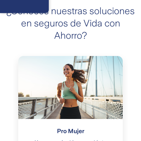
Respuesta
máximo en 2 días
¿Conoces nuestras soluciones
hábiles
en seguros de Vida con
Ahorro?
Pro Mujer