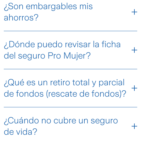
¿Son embargables mis
ahorros?
¿Dónde puedo revisar la ficha
del seguro Pro Mujer?
Puedes revisarla en el link adjunto:
¿Qué es un retiro total y parcial
de fondos (rescate de fondos)?
El rescate parcial es el retiro de una parte de tu
¿Cuándo no cubre un seguro
ahorro, mientras que el rescate total, es el retiro
del 100% de los fondos, debes tener en cuenta
de vida?
que al realizar un rescate total, tu póliza se dará