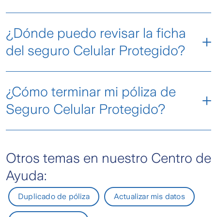
Celular Protegido
¿Dónde puedo revisar la ficha
página del
producto
“Cotiza y
del seguro Celular Protegido?
contrata”
Puedes revisarla en el link adjunto:
¿Cómo terminar mi póliza de
Seguro Celular Protegido?
✆ 600 600 9090
Otros temas en nuestro Centro de
Ayuda:
Duplicado de póliza
Actualizar mis datos