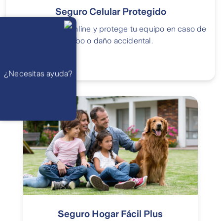
Seguro Celular Protegido
Llámanos
Lunes a
Contrata 100% online y protege tu equipo en caso de
viernes de 8
am a 21 pm
robo o daño accidental.
Ayuda
Preguntas
Frecuentes
WhatsApp
¿Necesitas ayuda?
Atención 24
horas,
excepto
feriados
Cóntactanos
Respuesta
máximo en 2 días
hábiles
Seguro Hogar Fácil Plus