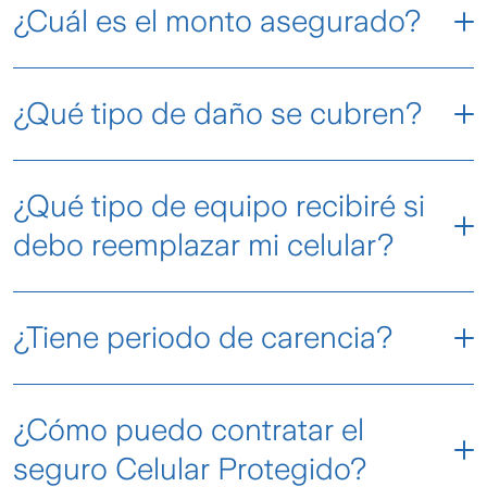
¿Cuál es el monto asegurado?
manera fácil y rápida, siguiendo estos pasos:
Ingresa aquí
y coloca los datos del
asegurado.
¿Qué tipo de daño se cubren?
Selecciona el tipo de siniestro
y la fecha
del incidente.
¿Qué tipo de equipo recibiré si
Completa la
información requerida
.
debo reemplazar mi celular?
Relata lo ocurrido y carga los
documentos
solicitados
.
¿Tiene periodo de carencia?
¡Y listo!
Tu solicitud será gestionada.
¿Cómo puedo contratar el
seguro Celular Protegido?