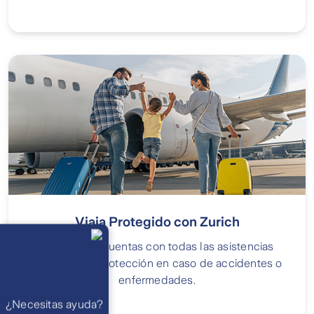
Viaja Protegido con Zurich
Llámanos
Lunes a
Con Zurich, cuentas con todas las asistencias
viernes de 8
am a 21 pm
necesarias y protección en caso de accidentes o
Ayuda
Preguntas
enfermedades.
Frecuentes
WhatsApp
¿Necesitas ayuda?
Atención 24