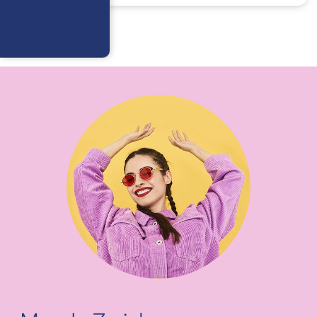
horas,
excepto
feriados
Cóntactanos
Respuesta
máximo en 2 días
hábiles