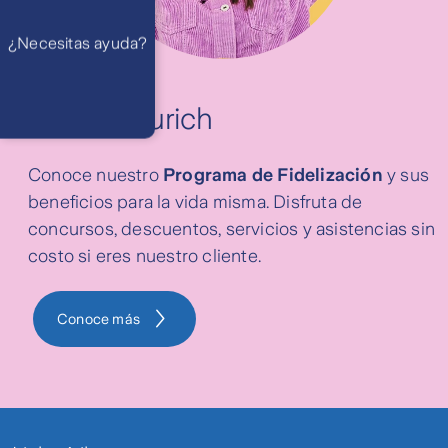
Preguntas
Frecuentes
WhatsApp
¿Necesitas ayuda?
Atención 24
horas,
excepto
feriados
Cóntactanos
Respuesta
Mundo Zurich
máximo en 2 días
hábiles
Conoce nuestro
Programa de Fidelización
y sus
beneficios para la vida misma. Disfruta de
concursos, descuentos, servicios y asistencias sin
costo si eres nuestro cliente.
Conoce más