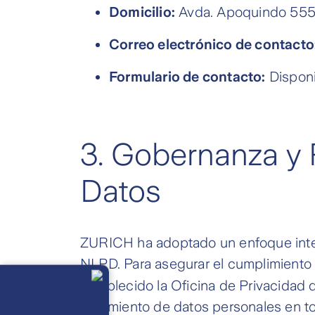
Domicilio:
Avda. Apoquindo 5550 
Correo electrónico de contacto
Formulario de contacto:
Dispon
3.
Gobernanza y 
Datos
ZURICH ha adoptado un enfoque integ
NLPD. Para asegurar el cumplimiento ef
Llámanos
Lunes a
establecido la Oficina de Privacidad 
viernes de 8
am a 21 pm
tratamiento de datos personales en to
Ayuda