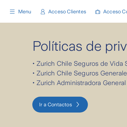
content
Menu
Acceso Clientes
Acceso C
Políticas de pri
• Zurich Chile Seguros de Vida 
• Zurich Chile Seguros Generale
• Zurich Administradora General
Ir a Contactos