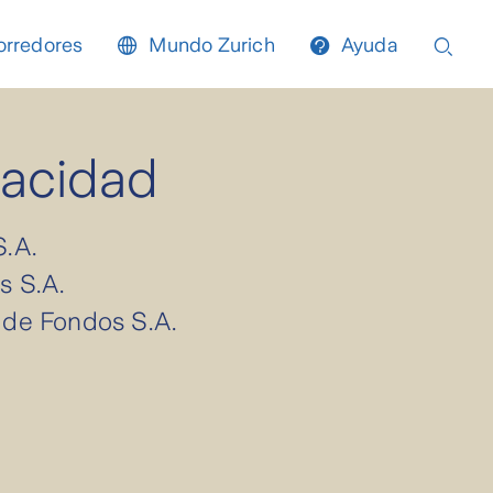
orredores
Mundo Zurich
Ayuda
vacidad
S.A.
s S.A.
 de Fondos S.A.