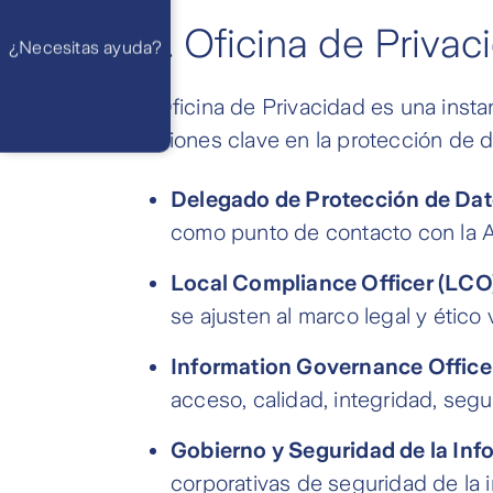
Preguntas
Frecuentes
WhatsApp
3.1.
Oficina de Privac
¿Necesitas ayuda?
Atención 24
horas,
excepto
feriados
Cóntactanos
La Oficina de Privacidad es una instan
Respuesta
máximo en 2 días
funciones clave en la protección de d
hábiles
Delegado de Protección de Da
como punto de contacto con la A
Local Compliance Officer (LCO
se ajusten al marco legal y ético 
Information Governance Officer
acceso, calidad, integridad, seg
Gobierno y Seguridad de la Inf
corporativas de seguridad de la 