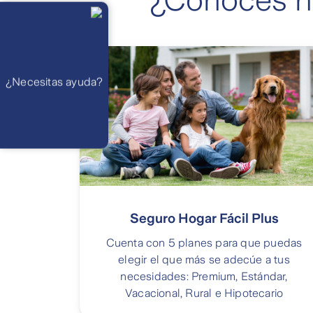
¿Conoces nu
Llámanos
Lunes a
viernes de 8
Ver ficha paso a paso aquí:
am a 21 pm
Ayuda
Preguntas
Frecuentes
WhatsApp
Conoce los datos de tus asistencia
¿Necesitas ayuda?
Atención 24
horas,
excepto
feriados
Cóntactanos
Respuesta
máximo en 2 días
hábiles
Seguro Hogar Fácil Plus
Cuenta con 5 planes para que puedas
elegir el que más se adecúe a tus
necesidades: Premium, Estándar,
Vacacional, Rural e Hipotecario