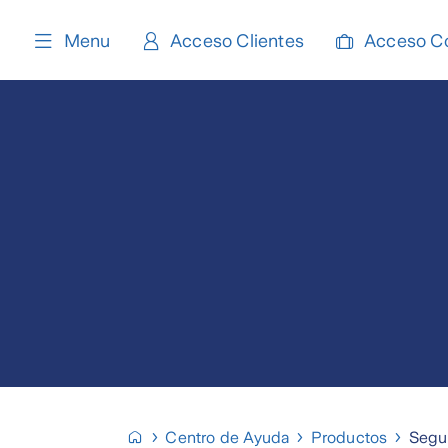
content
Menu
Acceso Clientes
Acceso C
Centro de Ayuda
Productos
Segur