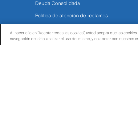
Deuda Consolidada
Política de atención de reclamos
Política de privacidad empresas
Al hacer clic en “Aceptar todas las cookies”, usted acepta que las cookies
navegación del sitio, analizar el uso del mismo, y colaborar con nuestros 
Presentación de consultas y
reclamos
Registro de fallecidos al 31/12/2025
Reporte de incidentes de
proveedores