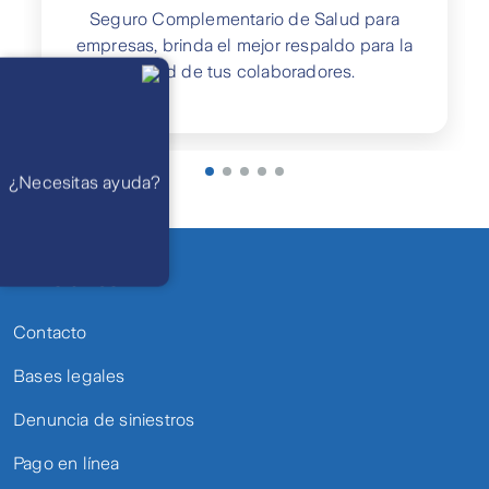
Seguro Complementario de Salud para
empresas, brinda el mejor respaldo para la
Llámanos
salud de tus colaboradores.
Lunes a
viernes de 8
am a 21 pm
Ayuda
Preguntas
Frecuentes
WhatsApp
¿Necesitas ayuda?
Atención 24
horas,
excepto
feriados
Cóntactanos
Respuesta
máximo en 2 días
Links útiles
hábiles
Contacto
Bases legales
Denuncia de siniestros
Pago en línea