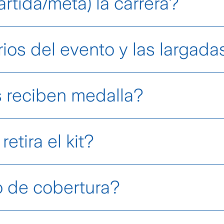
tida/meta) la carrera?​
 Andrés Bello
, específicamente en la
Plaza de la A
ios del evento y las largadas
y 14:00 hr.
Las largadas son:
3K a las 09:15 hr.
y
7
s reciben medalla?​
ben
medalla de finalista al cruzar la meta
.
tira el kit?​
io
, entre
10:00 y 20:00 hr
, en
Plaza de la Aviació
o de cobertura?​
en estarán aseguradas con un seguro de accident