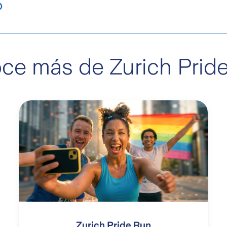
​
ir la experiencia con tranquilidad.​
://www.bibnumberticket.com/events/pride-run
ce más de Zurich Pride
Zurich Pride Run