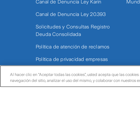
Canal de Denuncia Ley Karin
Mundo
Canal de Denuncia Ley 20.393
Solicitudes y Consultas Registro
Deuda Consolidada
Política de atención de reclamos
Política de privacidad empresas
Presentación de consultas y
Al hacer clic en “Aceptar todas las cookies”, usted acepta que las cookies
reclamos
navegación del sitio, analizar el uso del mismo, y colaborar con nuestros 
Registro de fallecidos al 31/12/2025
Reporte de incidentes de
proveedores