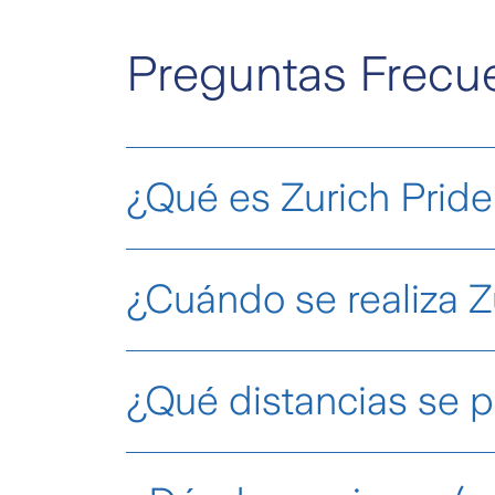
Preguntas Frecue
¿Qué es Zurich Pride
Pride Run
primera carrera qu
¿Cuándo se realiza Z
Se realiza el
domingo 21 de junio de
¿Qué distancias se p
Puedes inscribirte en
3K o 7K
. ​