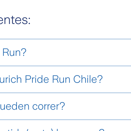
ntes:
 Run?​
e Zurich realiza en Latinoamérica y en Chile
urich Pride Run Chile?​
 2026
. ​
ueden correr?​