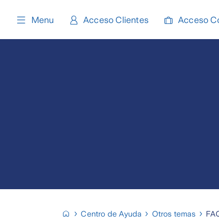
content
Menu
Acceso Clientes
Acceso C
Centro de Ayuda
Otros temas
FAQ