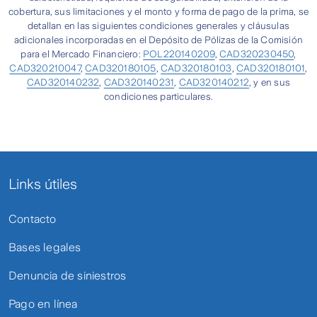
cobertura, sus limitaciones y el monto y forma de pago de la prima, se
detallan en las siguientes condiciones generales y cláusulas
adicionales incorporadas en el Depósito de Pólizas de la Comisión
para el Mercado Financiero:
POL220140209
,
CAD320230450
,
CAD320210047
,
CAD320180105
,
CAD320180103
,
CAD320180101
,
CAD320140232
,
CAD320140231
,
CAD320140212
, y en sus
condiciones particulares.
Links útiles
Contacto
Bases legales
Denuncia de siniestros
Pago en línea