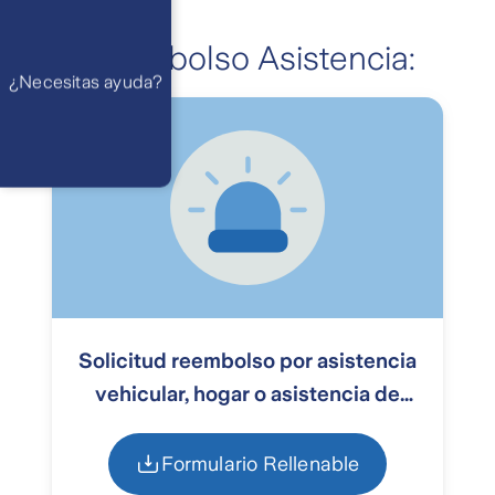
am a 21 pm
Ayuda
Preguntas
Reembolso Asistencia:
Frecuentes
WhatsApp
¿Necesitas ayuda?
Atención 24
horas,
excepto
feriados
Cóntactanos
Respuesta
máximo en 2 días
hábiles
Solicitud reembolso por asistencia
vehicular, hogar o asistencia de
viaje
Formulario Rellenable