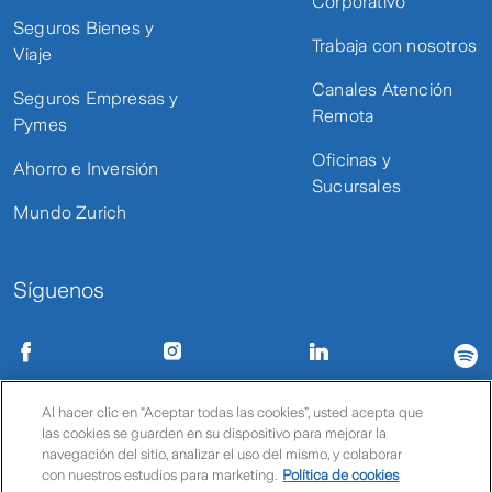
Corporativo
Seguros Bienes y
Trabaja con nosotros
Viaje
Canales Atención
Seguros Empresas y
Remota
Pymes
Oficinas y
Ahorro e Inversión
Sucursales
Mundo Zurich
Síguenos
Condiciones de uso
Políticas de privacidad
Política de cookies
Al hacer clic en “Aceptar todas las cookies”, usted acepta que
las cookies se guarden en su dispositivo para mejorar la
© Zurich
navegación del sitio, analizar el uso del mismo, y colaborar
con nuestros estudios para marketing.
Política de cookies