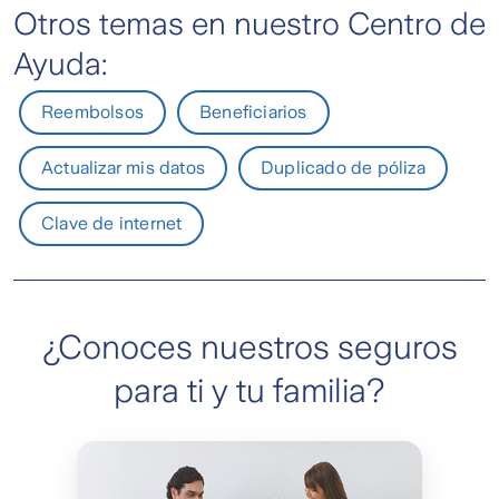
Otros temas en nuestro Centro de
liquidación.
Contacta a tu agente de ventas, enviándole
carta simple solicitando la anulación e
Ayuda:
imágenes de tu cedula de identidad.
Reembolsos
Beneficiarios
Actualizar mis datos
Duplicado de póliza
Clave de internet
¿Conoces nuestros seguros
para ti y tu familia?