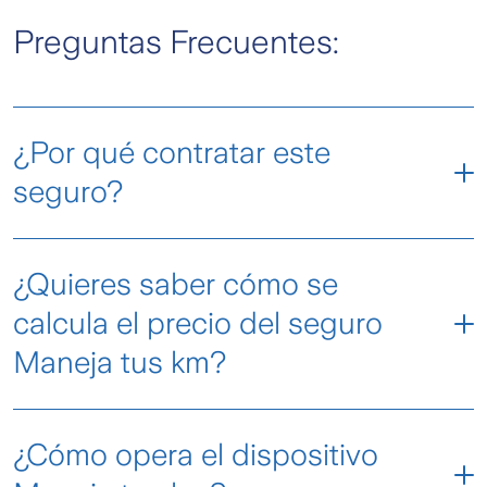
Preguntas Frecuentes:
¿Por qué contratar este
seguro?
¿Quieres saber cómo se
calcula el precio del seguro
Maneja tus km?
Este producto tiene un precio base y uno
¿Cómo opera el dispositivo
variable que depende de los km que recorras
cada mes y de las coberturas adicionales y