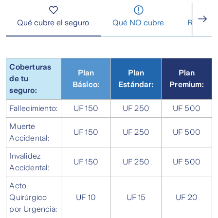
Qué cubre el seguro
Qué NO cubre
Requisit
Coberturas
Plan
Plan
Plan
de tu
Básico:
Estándar:
Premium:
seguro:
Fallecimiento:
UF 150
UF 250
UF 500
Muerte
UF 150
UF 250
UF 500
Accidental:
Invalidez
UF 150
UF 250
UF 500
Accidental:
Acto
Quirúrgico
UF 10
UF 15
UF 20
por Urgencia: