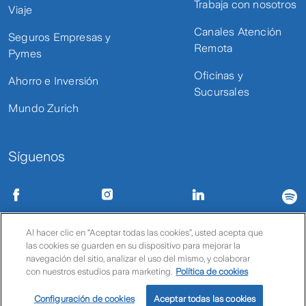
Trabaja con nosotros
Viaje
Canales Atención
Seguros Empresas y
Remota
Pymes
Oficinas y
Ahorro e Inversión
Sucursales
Mundo Zurich
Síguenos
Condiciones de uso
Políticas de privacidad
Política de cookies
Al hacer clic en “Aceptar todas las cookies”, usted acepta que
las cookies se guarden en su dispositivo para mejorar la
© Zurich
navegación del sitio, analizar el uso del mismo, y colaborar
con nuestros estudios para marketing.
Política de cookies
Cotiza y contrata
Características
Cómo lo uso
Configuración de cookies
Aceptar todas las cookies
Beneficios
Preguntas Frecuentes