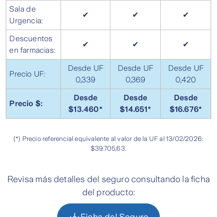
Sala de
✔
✔
✔
Urgencia:
Descuentos
✔
✔
✔
en farmacias:
Desde UF
Desde UF
Desde UF
Precio UF:
0,339
0,369
0,420
Desde
Desde
Desde
Precio $:
$13.460*
$14.651*
$16.676*
(*) Precio referencial equivalente al valor de la UF al 13/02/2026:
$39.705,63.
Revisa más detalles del seguro consultando la ficha
del producto:
Ficha del Seguro