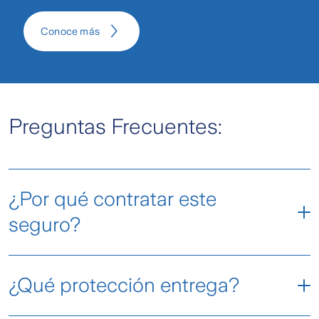
Conoce más
Preguntas Frecuentes:
¿Por qué contratar este
seguro?
Porque es un seguro de vida pensado para
¿Qué protección entrega?
protegerte a ti y a tu familia ante imprevistos,
incluyendo coberturas de salud que cuidan tu