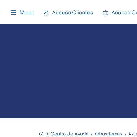
content
Menu
Acceso Clientes
Acceso C
Centro de Ayuda
Otros temas
#Zu