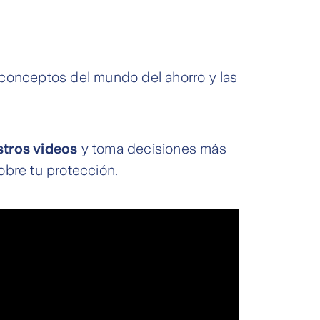
 conceptos del mundo del ahorro y las
tros videos
y toma decisiones más
obre tu protección.