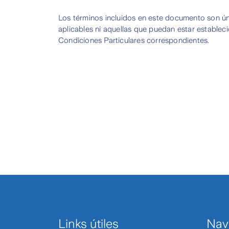
1
Los términos incluidos en este documento son úni
of
aplicables ni aquellas que puedan estar establec
3
Condiciones Particulares correspondientes.
Links útiles
Nav