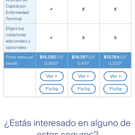
Capital por
✔
X
X
Enfermedad
Terminal:
Eliges tus
coberturas
✔
X
X
adicionales y
opcionales
Prima mensual
$15.030
(UF
$16.787
(UF
$13.764
(UF
desde:
0,368)*
0,411)*
0,337)*
Ver +
Ver +
Ver +
Ficha
Ficha
Ficha
¿Estás interesado en alguno de
estos seguros?