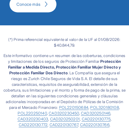
Conoce más
(*) Prima referencial equivalente al valor de la UF al 01/08/2026:
$40.844,79.
Este informativo contiene un resumen de las coberturas, condiciones
y limitaciones de los seguros de Protección Familiar
Protección
Familiar a Medida Directo, Protección Familiar Mujer Directo y
Protección Familiar Dos Directo
. La Compañía que asegura el
riesgo es Zurich Chile Seguros de Vida S.A. El detalle de sus
características, requisitos de asegurabilidad, extensión de la
cobertura, sus limitaciones y el monto y forma de pago de la prima, se
detallan en las siguientes condiciones generales y cláusulas
adicionales incorporadas en el Depósito de Pólizas de la Comisión
para el Mercado Financiero:
POL220150684
,
POL320180108
,
POL220250140
,
CAD320230450
,
CAD320250146
,
CAD320230403
,
CAD320250201
,
CAD220130775
,
CAD220130772
,
CAD220130767
,
CAD220130766
,