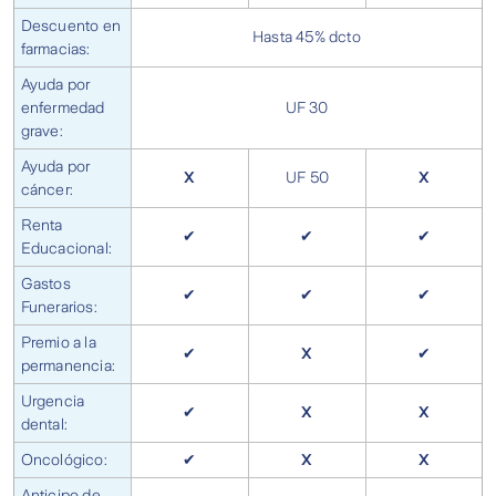
Descuento en
Hasta 45% dcto
farmacias:
Ayuda por
enfermedad
UF 30
grave:
Ayuda por
X
UF 50
X
cáncer:
Renta
✔
✔
✔
Educacional:
Gastos
✔
✔
✔
Funerarios:
Premio a la
✔
X
✔
permanencia:
Urgencia
✔
X
X
dental:
Oncológico:
✔
X
X
Anticipo de