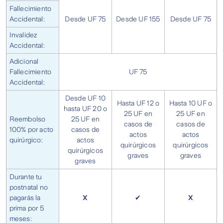
Fallecimiento
Accidental:
Desde UF 75
Desde UF 155
Desde UF 75
Invalidez
Accidental:
Adicional
Fallecimiento
UF 75
Accidental:
Desde UF 10
Hasta UF 12 o
Hasta 10 UF o
hasta UF 20 o
25 UF en
25 UF en
Reembolso
25 UF en
casos de
casos de
100% por acto
casos de
actos
actos
quirúrgico:
actos
quirúrgicos
quirúrgicos
quirúrgicos
graves
graves
graves
Durante tu
postnatal no
pagarás la
X
✔
X
prima por 5
meses: