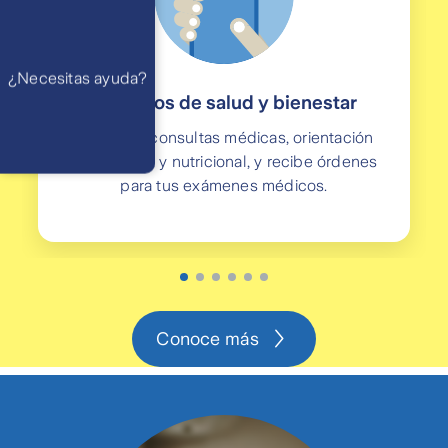
am a 21 pm
Ayuda
Preguntas
Frecuentes
WhatsApp
¿Necesitas ayuda?
Atención 24
horas,
Servicios de salud y bienestar
excepto
feriados
Cóntactanos
Accede a consultas médicas, orientación
Respuesta
máximo en 2 días
psicológica y nutricional, y recibe órdenes
hábiles
para tus exámenes médicos.
Conoce más