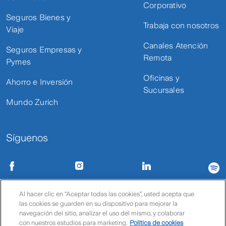
Corporativo
Seguros Bienes y
Trabaja con nosotros
Viaje
Canales Atención
Seguros Empresas y
Remota
Pymes
Oficinas y
Ahorro e Inversión
Sucursales
Mundo Zurich
Síguenos
Condiciones de uso
Políticas de privacidad
Política de cookies
Al hacer clic en “Aceptar todas las cookies”, usted acepta que
las cookies se guarden en su dispositivo para mejorar la
© Zurich
navegación del sitio, analizar el uso del mismo, y colaborar
con nuestros estudios para marketing.
Política de cookies