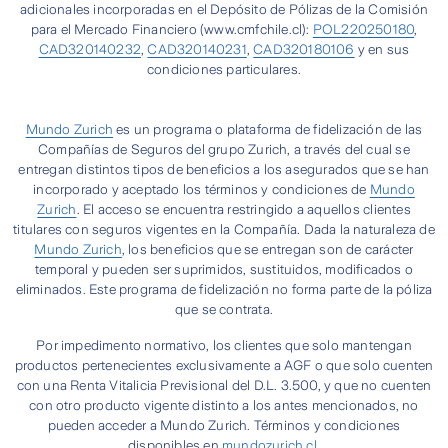
adicionales incorporadas en el Depósito de Pólizas de la Comisión
para el Mercado Financiero (www.cmfchile.cl):
POL220250180
,
CAD320140232
,
CAD320140231
,
CAD320180106
y en sus
condiciones particulares.
Mundo Zurich
es un programa o plataforma de fidelización de las
Compañías de Seguros del grupo Zurich, a través del cual se
entregan distintos tipos de beneficios a los asegurados que se han
incorporado y aceptado los términos y condiciones de
Mundo
Zurich
. El acceso se encuentra restringido a aquellos clientes
titulares con seguros vigentes en la Compañía. Dada la naturaleza de
Mundo Zurich
, los beneficios que se entregan son de carácter
temporal y pueden ser suprimidos, sustituidos, modificados o
eliminados. Este programa de fidelización no forma parte de la póliza
que se contrata.
Por impedimento normativo, los clientes que solo mantengan
productos pertenecientes exclusivamente a AGF o que solo cuenten
con una Renta Vitalicia Previsional del D.L. 3.500, y que no cuenten
con otro producto vigente distinto a los antes mencionados, no
pueden acceder a Mundo Zurich. Términos y condiciones
disponibles en
mundozurich.cl
.