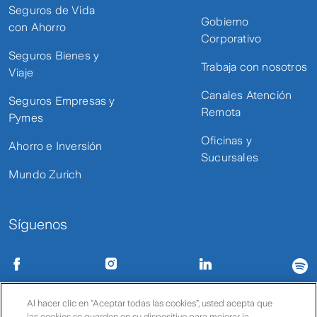
Seguros de Vida
Gobierno
con Ahorro
Corporativo
Seguros Bienes y
Trabaja con nosotros
Viaje
Canales Atención
Seguros Empresas y
Remota
Pymes
Oficinas y
Ahorro e Inversión
Sucursales
Mundo Zurich
Síguenos
Condiciones de uso
Políticas de privacidad
Política de cookies
Al hacer clic en “Aceptar todas las cookies”, usted acepta que
las cookies se guarden en su dispositivo para mejorar la