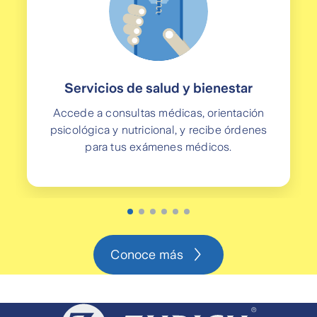
Localización y envío de piezas de
✔
recambio
Transporte sanitario en caso de
✔
lesiones
Servicios de salud y bienestar
Accede a consultas médicas, orientación
✔
Defensa jurídica y pago de fianza
psicológica y nutricional, y recibe órdenes
para tus exámenes médicos.
✔
Vehículo de reemplazo ilimitado
9 Asistencias adicionales eligiendo
🞥
asistencia full
Conoce más