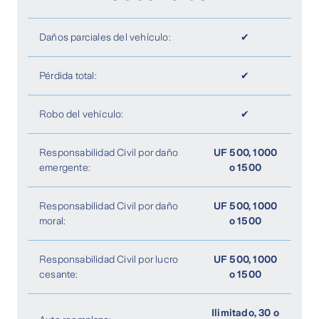
accidente
Daños parciales del vehículo:
✔
✔
Conductor de reemplazo
Pérdida total:
✔
Transporte de acompañantes por
✔
accidente
Robo del vehículo:
✔
Localización y envío de piezas de
✔
Responsabilidad Civil por daño
UF 500, 1000
recambio
emergente:
o 1500
Transporte sanitario en caso de
Responsabilidad Civil por daño
UF 500, 1000
✔
lesiones
moral:
o 1500
✔
Defensa jurídica y pago de fianza
Responsabilidad Civil por lucro
UF 500, 1000
cesante:
o 1500
✔
Vehículo de reemplazo ilimitado
Ilimitado, 30 o