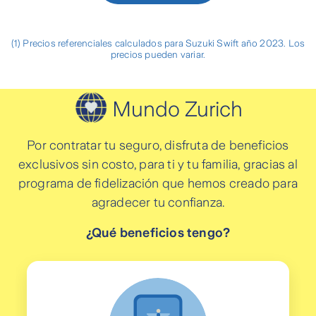
✔
Transporte o custodia del vehículo
(1) Precios referenciales calculados para Suzuki Swift año 2023. Los
precios pueden variar.
Reembolso gastos médicos por
✔
accidente
Mundo Zurich
✔
Asistencia in situ
Por contratar tu seguro, disfruta de beneficios
exclusivos sin costo, para ti y tu familia, gracias al
Estadía y desplazamiento por
✔
programa de fidelización que hemos creado para
accidente
agradecer tu confianza.
✔
Conductor de reemplazo
¿Qué beneficios tengo?
Transporte de acompañantes por
✔
accidente