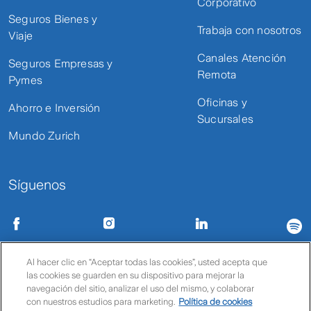
Corporativo
Seguros Bienes y
Trabaja con nosotros
Viaje
Canales Atención
Seguros Empresas y
Remota
Pymes
Oficinas y
Ahorro e Inversión
Sucursales
Mundo Zurich
Síguenos
Condiciones de uso
Políticas de privacidad
Política de cookies
Al hacer clic en “Aceptar todas las cookies”, usted acepta que
Cotiza Auto DIgital
Cotiza Maneja tus km
las cookies se guarden en su dispositivo para mejorar la
© Zurich
navegación del sitio, analizar el uso del mismo, y colaborar
con nuestros estudios para marketing.
Política de cookies
Características
Beneficios