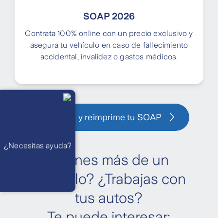
SOAP 2026
Contrata 100% online con un precio exclusivo y
asegura tu vehículo en caso de fallecimiento
accidental, invalidez o gastos médicos.
Llámanos
Lunes a
viernes de 8
am a 21 pm
Consulta y reimprime tu SOAP
Ayuda
Preguntas
Frecuentes
WhatsApp
¿Necesitas ayuda?
Atención 24
horas,
¿Tienes más de un
excepto
feriados
Cóntactanos
vehículo? ¿Trabajas con
Respuesta
máximo en 2 días
hábiles
tus autos?
Te puede interesar: