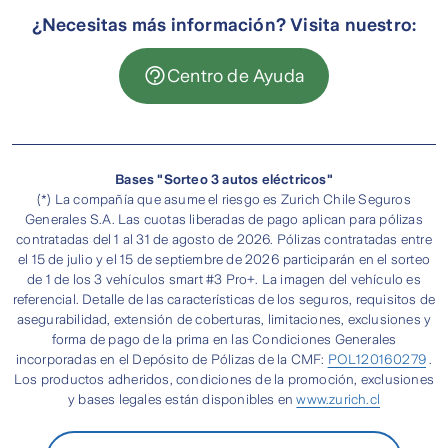
enviará un link a tu correo y WhatsApp. La
vehículo que asegures:
vehículo nuevo.
¿Necesitas más información? Visita nuestro:
vigencia de este link es de 48 horas desde que
Ingresa a tu
Portal de Cliente
.
Vehículos nuevos:
las coberturas comienzan a
Esto puedes realizarlo directamente en
lo recibes. Al ingresar al link deberás seguir las
Centro de Ayuda
aplicarse desde el momento de la contratación.
Verás todos los productos que tienes
www.zurich.cl en la sección
“Pago en línea”
,
instrucciones que se mencionan y en un
contratados en Zurich.
ingresa tu RUT y correo y en el detalle de los
máximo de 2 horas tendrás tu resultado. Al
Vehículos usados o antiguos:
las coberturas
pagos de tu póliza tienes que seleccionar
obtener la aprobación ya estarás asegurado y
se activan una vez que la autoinspección es
Selecciona el producto que deseas revisar
“Adelanta tus cuotas”.
recibirás tu póliza dentro de las 72 horas
realizada y aprobada por la Compañía.
y podrás descargar una copia.
Bases "Sorteo 3 autos eléctricos"
siguientes.
(*) La compañía que asume el riesgo es Zurich Chile Seguros
Es importante que sepas que no se pagará la
Generales S.A. Las cuotas liberadas de pago aplican para pólizas
indemnización hasta que el monto total se
El horario de atención es de lunes a viernes de 9
contratadas del 1 al 31 de agosto de 2026. Pólizas contratadas entre
encuentre regularizado.
el 15 de julio y el 15 de septiembre de 2026 participarán en el sorteo
hrs. a 20 hrs. y fin de semana de 10 hrs. a 20 hrs.
de 1 de los 3 vehículos smart #3 Pro+. La imagen del vehículo es
referencial. Detalle de las características de los seguros, requisitos de
En caso que tengas inconvenientes con el link,
asegurabilidad, extensión de coberturas, limitaciones, exclusiones y
podrás escribir al mismo WhatsApp o correo
forma de pago de la prima en las Condiciones Generales
electrónico por el cual fuiste contactado.
incorporadas en el Depósito de Pólizas de la CMF:
POL120160279
.
Los productos adheridos, condiciones de la promoción, exclusiones
y bases legales están disponibles en
www.zurich.cl