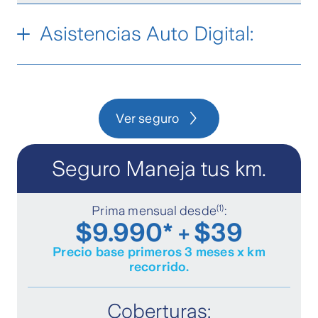
Asistencias Auto Digital:
✔
Grúa
Ver seguro
✔
Asistencia legal
Seguro Maneja tus km.
✔
Transporte o custodia del vehículo
Reembolso gastos médicos por
(1)
Prima mensual desde
:
✔
accidente
$9.990*
$39
+
Precio base primeros 3 meses x km
✔
Asistencia in situ
recorrido.
Estadía y desplazamiento por
Coberturas:
✔