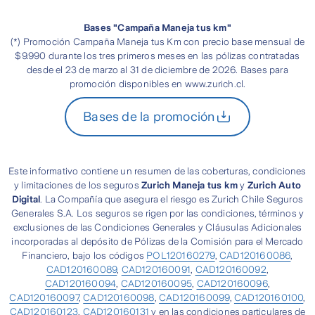
Bases "Campaña Maneja tus km"
(*) Promoción Campaña Maneja tus Km con precio base mensual de
$9.990 durante los tres primeros meses en las pólizas contratadas
desde el 23 de marzo al 31 de diciembre de 2026. Bases para
promoción disponibles en www.zurich.cl.
Bases de la promoción
Este informativo contiene un resumen de las coberturas, condiciones
y limitaciones de los seguros
Zurich Maneja tus km
y
Zurich Auto
Digital
. La Compañía que asegura el riesgo es Zurich Chile Seguros
Generales S.A. Los seguros se rigen por las condiciones, términos y
exclusiones de las Condiciones Generales y Cláusulas Adicionales
incorporadas al depósito de Pólizas de la Comisión para el Mercado
Financiero, bajo los códigos
POL120160279
,
CAD120160086
,
CAD120160089
,
CAD120160091
,
CAD120160092
,
CAD120160094
,
CAD120160095
,
CAD120160096
,
CAD120160097
,
CAD120160098
,
CAD120160099
,
CAD120160100
,
CAD120160123
,
CAD120160131
y en las condiciones particulares de