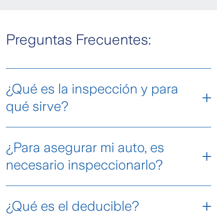
Preguntas Frecuentes:
¿Qué es la inspección y para
qué sirve?
Es el proceso que permite establecer el estado
¿Para asegurar mi auto, es
en que se encuentra tu vehículo al momento de
contratar el seguro y establecer las coberturas,
necesario inspeccionarlo?
excluyendo así los daños que se constanten
durante la inspección.
Dependerá del seguro que quieras contratar.
¿Qué es el deducible?
Auto Digital: