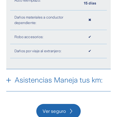
Auto reemplazo:
15 días
9 Asistencias adicionales eligiendo
🞥
asistencia full
Daños materiales a conductor
✖
dependiente:
Robo accesorios:
✔
Daños por viaje al extranjero:
✔
Asistencias Maneja tus km:
✔
Grúa
Ver seguro
✔
Asistencia legal