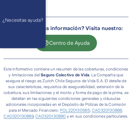
Ayuda
Preguntas
Frecuentes
WhatsApp
¿Necesitas ayuda?
Atención 24
horas,
¿Necesitas más información? Visita nuestro:
excepto
feriados
Cóntactanos
Respuesta
Centro de Ayuda
máximo en 2 días
hábiles
Este informativo contiene un resumen de las coberturas, condiciones
y limitaciones del
Seguro Colectivo de Vida
. La Compañía que
asegura el riesgo es Zurich Chile Seguros de Vida S.A. El detalle de
sus características, requisitos de asegurabilidad, extensión de la
cobertura, sus limitaciones y el monto y forma de pago de la prima, se
detallan en las siguientes condiciones generales y cláusulas
adicionales incorporadas en el Depósito de Pólizas de la Comisión
para el Mercado Financiero:
POL220130565
,
CAD320130888
,
CAD320130889
,
CAD320130890
y en sus condiciones particulares.