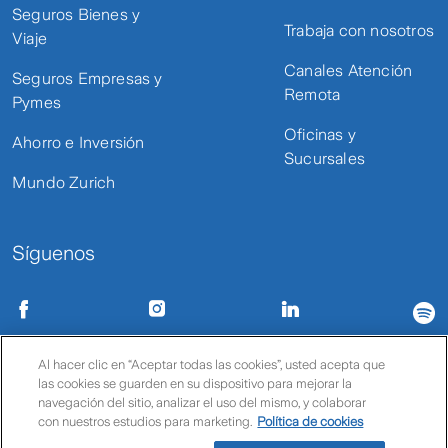
Seguros Bienes y
Trabaja con nosotros
Viaje
Canales Atención
Seguros Empresas y
Remota
Pymes
Oficinas y
Ahorro e Inversión
Sucursales
Mundo Zurich
Síguenos
Condiciones de uso
Políticas de privacidad
Política de cookies
Al hacer clic en “Aceptar todas las cookies”, usted acepta que
las cookies se guarden en su dispositivo para mejorar la
© Zurich
navegación del sitio, analizar el uso del mismo, y colaborar
con nuestros estudios para marketing.
Política de cookies