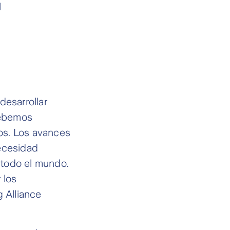
l
esarrollar
Debemos
os. Los avances
necesidad
 todo el mundo.
 los
g Alliance