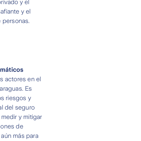
rivado y el
fiante y el
e personas.
imáticos
s actores en el
paraguas. Es
os riesgos y
al del seguro
medir y mitigar
iones de
e aún más para