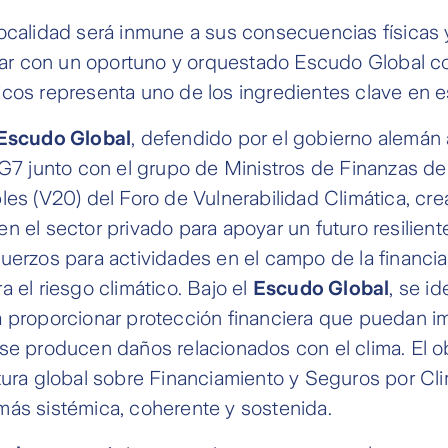
localidad será inmune a sus consecuencias físicas
ntar con un oportuno y orquestado Escudo Global co
cos representa uno de los ingredientes clave en es
Escudo Global
, defendido por el gobierno alemán 
 G7 junto con el grupo de Ministros de Finanzas de
les (V20) del Foro de Vulnerabilidad Climática, cr
n el sector privado para apoyar un futuro resilient
uerzos para actividades en el campo de la financia
a el riesgo climático. Bajo el
Escudo Global
, se i
a proporcionar protección financiera que puedan 
se producen daños relacionados con el clima. El o
tura global sobre Financiamiento y Seguros por Cl
más sistémica, coherente y sostenida.