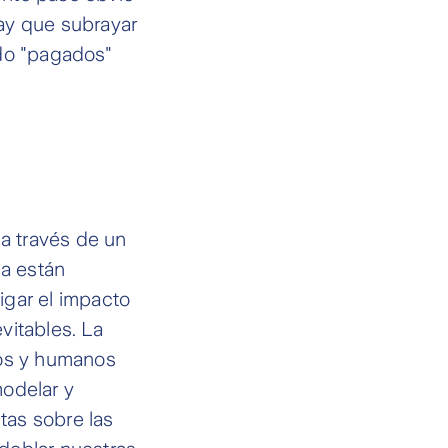
ay que subrayar
ndo "pagados"
 a través de un
ma están
igar el impacto
vitables. La
ros y humanos
modelar y
ctas sobre las