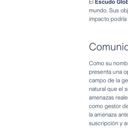
El
Escudo Glob
mundo. Sus obje
impacto podría 
Comunica
Como su nombre
presenta una op
campo de la ge
natural que el 
amenazas reales
como gestor de 
la amenaza ant
suscripción y 