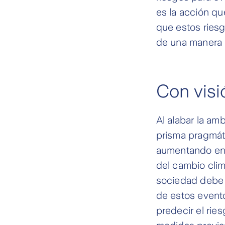
es la acción q
que estos ries
de una manera 
Con visi
Al alabar la am
prisma pragmáti
aumentando en 
del cambio clim
sociedad debe 
de estos event
predecir el rie