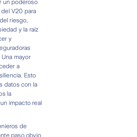
ar un poderoso
 del V20 para
del riesgo,
iedad y la raíz
cer y
seguradoras
o. Una mayor
cceder a
iliencia. Esto
s datos con la
os la
un impacto real
enieros de
iente paso obvio