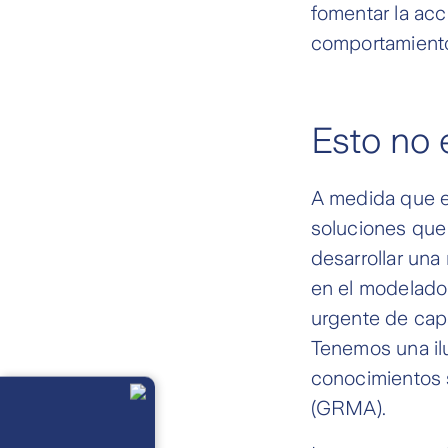
fomentar la acci
comportamiento
Esto no 
A medida que e
soluciones que
desarrollar un
en el modelado
urgente de cap
Tenemos una ilu
conocimientos s
Llámanos
Lunes a
(GRMA).
viernes de 8
am a 21 pm
Ayuda