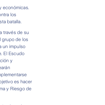
 y económicas.
ntra los
ta batalla.
a través de su
l grupo de los
ea un impulso
e. El Escudo
ción y
dearán
implementarse
bjetivo es hacer
ima y Riesgo de