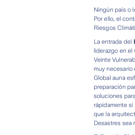
Ningún país o 
Por ello, el co
Riesgos Climáti
La entrada del
liderazgo en el
Veinte Vulnerab
muy necesario e
Global auna esf
preparación par
soluciones par
rápidamente si 
que la arquitec
Desastres sea 