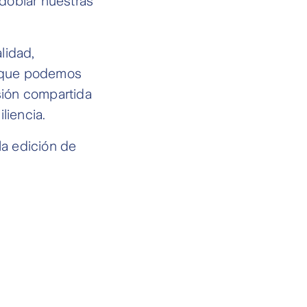
edoblar nuestras
lidad,
e que podemos
isión compartida
liencia.
la edición de