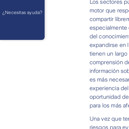
Los sectores p
Preguntas
Frecuentes
WhatsApp
motor que resp
¿Necesitas ayuda?
Atención 24
horas,
compartir libre
excepto
feriados
Cóntactanos
especialmente d
Respuesta
del conocimien
máximo en 2 días
hábiles
expandirse en 
tienen un largo 
comprensión del
información sob
es más necesari
experiencia del
oportunidad de
para los más af
Una vez que te
riesgos para ev