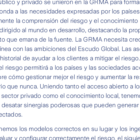
úblico y privado se unieron en la GRMA para form
onda a las necesidades expresadas por los países
mente la comprensión del riesgo y el conocimiento 
irigido al mundo en desarrollo, destacando la prop
to que emana de la fuente. La GRMA necesita cre
línea con las ambiciones del Escudo Global. Las a
historial de ayudar a los clientes a mitigar el riesg
 riesgo permitirá a los países y las sociedades a
re cómo gestionar mejor el riesgo y aumentar la res
o que nunca. Uniendo tanto el acceso abierto a lo
 sector privado como el conocimiento local, tenem
 desatar sinergias poderosas que pueden generar 
ectados.
nemos los modelos correctos en su lugar y los ing
aluar y configurar correctamente el riesgo, el sigu