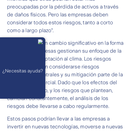
preocupadas por la pérdida de activos a través
de daños físicos. Pero las empresas deben
considerar todos estos riesgos, tanto a corto
como a largo plazo".
Llámanos
Esto requerirá un cambio significativo en la forma
Lunes a
viernes de 8
en que las empresas gestionan su enfoque de la
am a 21 pm
Ayuda
resiliencia y adaptación al clima. Los riesgos
Preguntas
Frecuentes
climáticos deben considerarse riesgos
WhatsApp
¿Necesitas ayuda?
Atención 24
comerciales centrales y su mitigación parte de la
horas,
excepto
estrategia comercial. Dado que los efectos del
feriados
Cóntactanos
cambio climático, y los riesgos que plantean,
Respuesta
máximo en 2 días
hábiles
cambian constantemente, el análisis de los
riesgos debe llevarse a cabo regularmente.
Estos pasos podrían llevar a las empresas a
invertir en nuevas tecnologías, moverse a nuevas