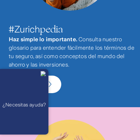
pedia
#Zurich
Haz simple lo importante.
Consulta nuestro
glosario para entender fácilmente los términos de
tu seguro, así como conceptos del mundo del
ahorro y las inversiones.
Llámanos
Lunes a
viernes de 8
am a 21 pm
Conoce más
Ayuda
Preguntas
Frecuentes
WhatsApp
¿Necesitas ayuda?
Atención 24
horas,
excepto
feriados
Cóntactanos
Respuesta
máximo en 2 días
hábiles