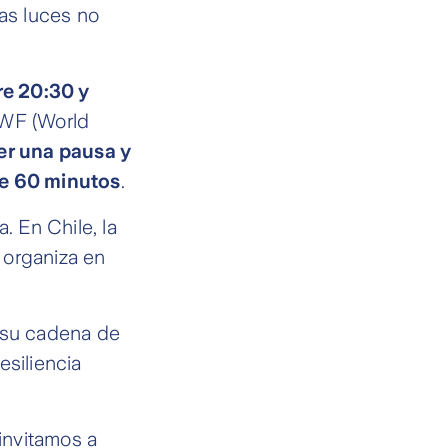
las luces no
re
20:30 y
WWF (World
er una pausa y
e 60 minutos
.
. En Chile, la
 organiza en
 su cadena de
esiliencia
 invitamos a