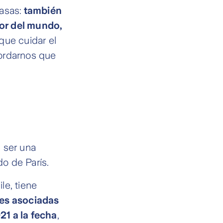
asas:
también
dor del mundo,
rque cuidar el
cordarnos que
 ser una
do de París.
le, tiene
les asociadas
21 a la fecha
,