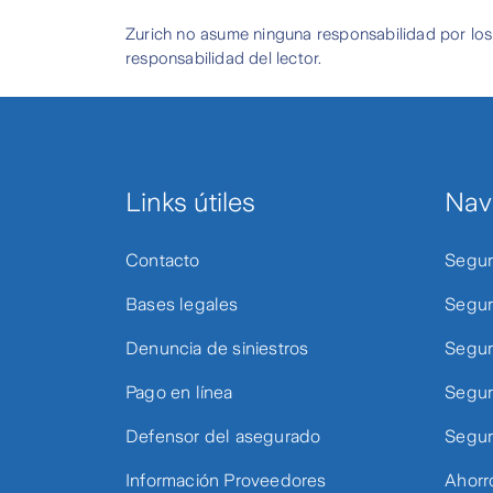
Zurich no asume ninguna responsabilidad por los
responsabilidad del lector.
Links útiles
Nav
Contacto
Segur
Bases legales
Segur
Denuncia de siniestros
Segur
Pago en línea
Segur
Defensor del asegurado
Segur
Información Proveedores
Ahorr