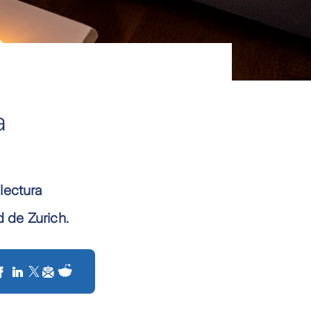
a
lectura
d de Zurich.