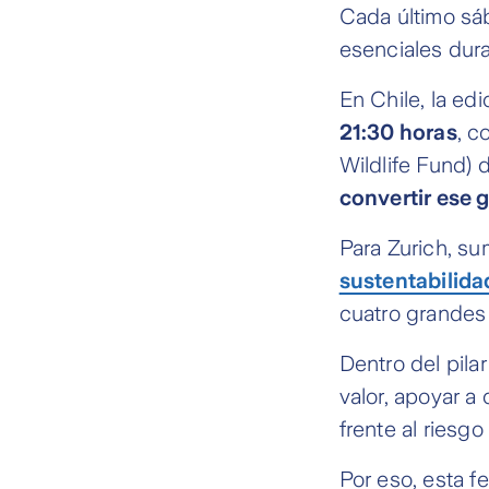
Cada último sáb
esenciales dura
En Chile, la ed
21:30 horas
, c
Wildlife Fund) 
convertir ese
Para Zurich, su
sustentabilida
cuatro grandes
Dentro del pila
valor, apoyar a 
frente al riesgo
Por eso, esta f