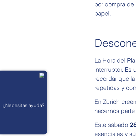
por compra de c
papel.
Desconec
La Hora del Pla
interruptor. Es
Llámanos
Lunes a
recordar que l
viernes de 8
am a 21 pm
repetidas y com
Ayuda
Preguntas
Frecuentes
WhatsApp
En Zurich creem
¿Necesitas ayuda?
Atención 24
horas,
hacernos parte d
excepto
feriados
Cóntactanos
Este sábado
2
Respuesta
máximo en 2 días
esenciales y s
hábiles