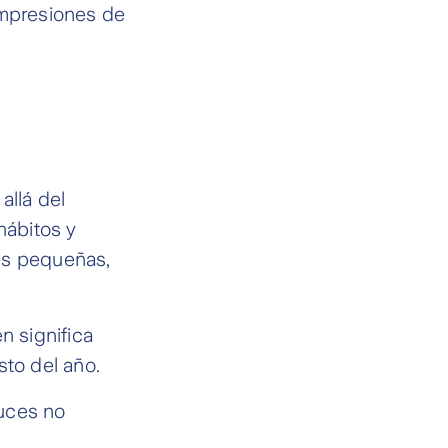
impresiones de
allá del
hábitos y
es pequeñas,
n significa
sto del año.
luces no