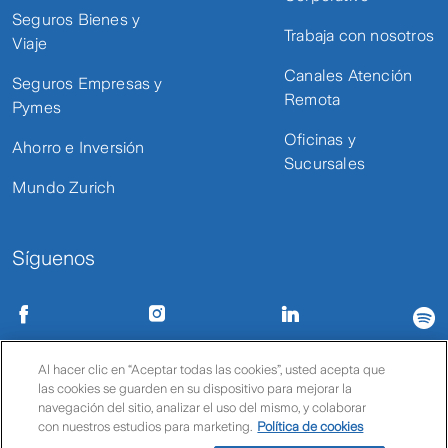
Seguros Bienes y
Trabaja con nosotros
Viaje
Canales Atención
Seguros Empresas y
Remota
Pymes
Oficinas y
Ahorro e Inversión
Sucursales
Mundo Zurich
Síguenos
Condiciones de uso
Políticas de privacidad
Política de cookies
Al hacer clic en “Aceptar todas las cookies”, usted acepta que
las cookies se guarden en su dispositivo para mejorar la
© Zurich
navegación del sitio, analizar el uso del mismo, y colaborar
con nuestros estudios para marketing.
Política de cookies