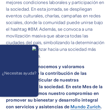
mejores condiciones laborales y participación en
la sociedad. En esta jornada, se despliegan
eventos culturales, charlas, campañas en redes
sociales, donde la comunidad puede unirse bajo
el hashtag #8M. Además, se convoca a una
movilización masiva que abarca todas las
ciudades del país, simbolizando la determinación
Llámanos
colectiva de avanzar hacia una sociedad más
Lunes a
viernes de 8
justa e igualitaria.
am a 21 pm
Ayuda
Preguntas
En Zurich, reconocemos y valoramos
Frecuentes
WhatsApp
profundamente la contribución de las
¿Necesitas ayuda?
Atención 24
horas,
mujeres, en particular de nuestras
excepto
feriados
Cóntactanos
aseguradas, en la sociedad. En este Mes de la
Respuesta
máximo en 2 días
Mujer, reafirmamos nuestro compromiso en
hábiles
promover su bienestar y desarrollo integral
con servicios y asistencias de
Mundo Zurich
.