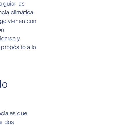
 guiar las
cia climática.
sgo vienen con
on
idarse y
propósito a lo
do
ciales que
de dos