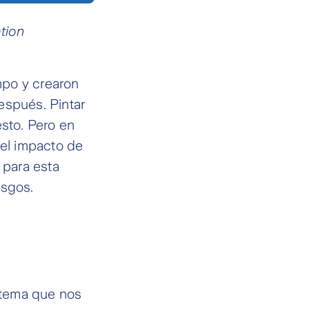
tion
mpo y crearon
espués. Pintar
esto. Pero en
 el impacto de
 para esta
esgos.
stema que nos