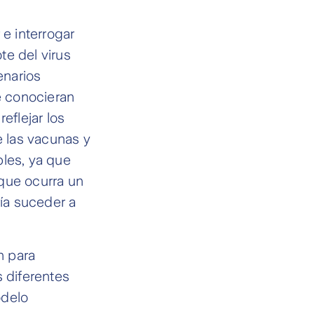
 e interrogar
te del virus
enarios
e conocieran
eflejar los
e las vacunas y
ples, ya que
 que ocurra un
ía suceder a
n para
s diferentes
odelo