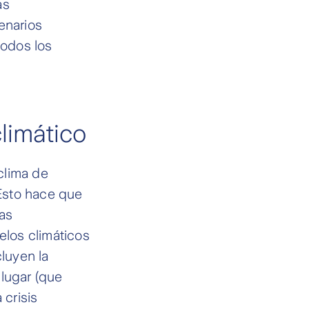
as
enarios
todos los
limático
 clima de
Esto hace que
las
los climáticos
cluyen la
 lugar (que
crisis