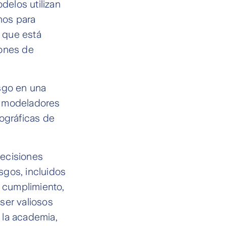
delos utilizan
nos para
s que está
iones de
esgo en una
s modeladores
ográficas de
decisiones
esgos, incluidos
l cumplimiento,
ser valiosos
 la academia,