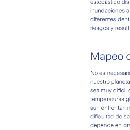
estocástico dis
inundaciones a 
diferentes dent
riesgos y resul
Mapeo de
No es necesario
nuestro planet
sea muy difícil
temperaturas g
aún enfrentan i
dificultad de s
depende en gra