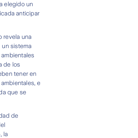
ha elegido un
cada anticipar
o revela una
s un sistema
s ambientales
 de los
deben tener en
 ambientales, e
ida que se
edad de
el
 la