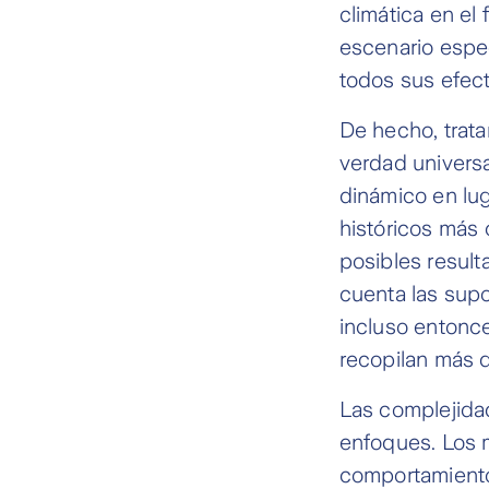
climática en el
escenario espe
todos sus efect
De hecho, trata
verdad univers
dinámico en lug
históricos más
posibles result
cuenta las supo
incluso entonc
recopilan más d
Las complejida
enfoques. Los 
comportamiento 