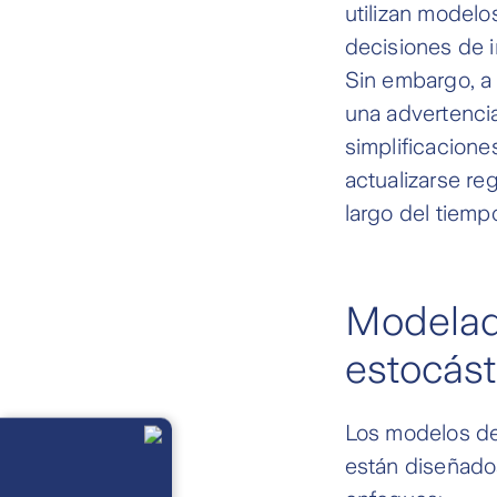
utilizan modelo
decisiones de i
Sin embargo, a 
una advertenci
simplificacione
actualizarse re
largo del tiemp
Modelad
estocást
Llámanos
Los modelos de
Lunes a
viernes de 8
están diseñado
am a 21 pm
Ayuda