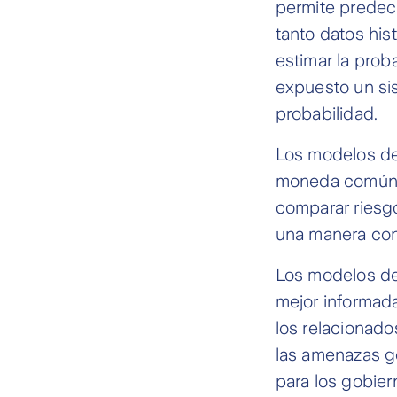
permite predeci
tanto datos hi
estimar la prob
expuesto un si
probabilidad.
Los modelos de 
moneda común o
comparar riesgo
una manera consi
Los modelos de
mejor informada
los relacionado
las amenazas ge
para los gobie