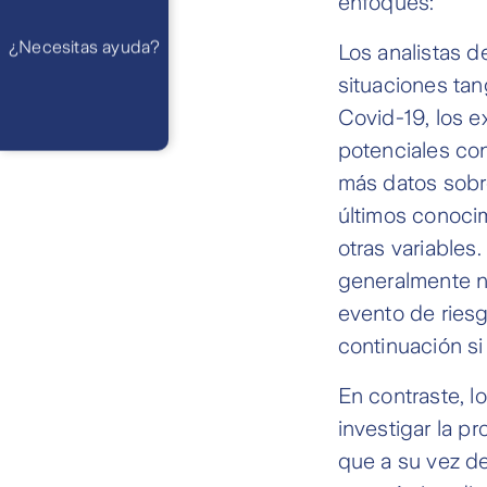
enfoques:
Preguntas
Frecuentes
WhatsApp
¿Necesitas ayuda?
Atención 24
Los analistas d
horas,
excepto
situaciones tang
feriados
Cóntactanos
Covid-19, los 
Respuesta
máximo en 2 días
potenciales co
hábiles
más datos sobre
últimos conocim
otras variables
generalmente no
evento de ries
continuación si
En contraste, l
investigar la p
que a su vez d