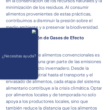
en la conservación de los recursos naturales y la
minimización de los residuos. Al consumir
alimentos provenientes de estas prácticas,
contribuimos a disminuir la presión sobre el
medio ambiente y a preservar la biodiversidad.
Llámanos
Lunes a
viernes de 8
2. Menor Emisión de Gases de Efecto
am a 21 pm
Ayuda
Invernadero
Preguntas
Frecuentes
WhatsApp
La producción de alimentos convencionales es
¿Necesitas ayuda?
Atención 24
horas,
responsable de una gran parte de las emisiones
excepto
feriados
de gases de efecto invernadero. Desde la
Cóntactanos
Respuesta
agricultura industrial hasta el transporte y el
máximo en 2 días
hábiles
envasado de alimentos, cada etapa del sistema
alimentario contribuye a la crisis climática. Optar
por alimentos locales y de temporada no solo
apoya a los productores locales, sino que
también reduce la distancia que los alimentos