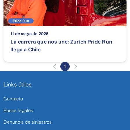
Pride Run
11 de mayo de 2026
La carrera que nos une: Zurich Pride Run
llega a Chile
1
Página
1
Links útiles
of
1
Contacto
Bases legales
Denuncia de siniestros