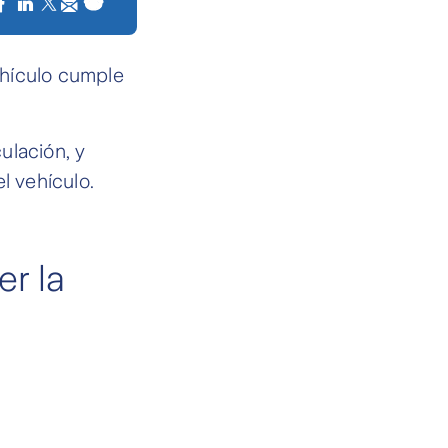
vehículo cumple
ulación, y
l vehículo.
r la