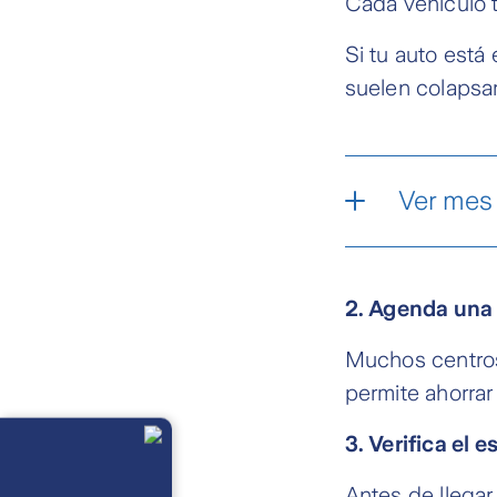
Cada vehículo 
Si tu auto está
suelen colapsar
Ver mes 
2. Agenda una h
Muchos centro
permite ahorrar 
Llámanos
3. Verifica el 
Lunes a
viernes de 8
am a 21 pm
Ayuda
Antes de llegar,