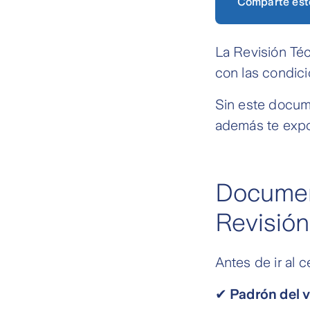
Comparte est
La Revisión Téc
con las condici
Sin este docume
además te expon
Document
Revisión
Antes de ir al c
✔ Padrón del 