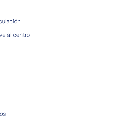
culación.
ve al centro
los