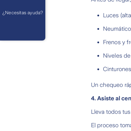
Preguntas
Frecuentes
WhatsApp
¿Necesitas ayuda?
Atención 24
Luces (alta
horas,
excepto
feriados
Cóntactanos
Neumáticos
Respuesta
máximo en 2 días
hábiles
Frenos y f
Niveles de 
Cinturones
Un chequeo ráp
4. Asiste al ce
Lleva todos tus
El proceso tom