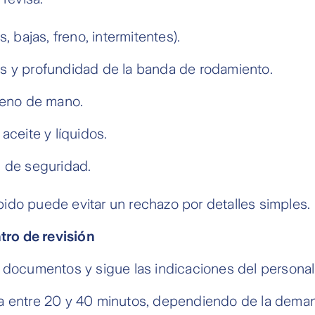
Mayo
2
s, bajas, freno, intermitentes).
Junio
3
Julio
4
 y profundidad de la banda de rodamiento.
Agosto
5
reno de mano.
Septiembre
6
aceite y líquidos.
Octubre
7
 de seguridad.
Noviembre
8
Diciembre
--
ido puede evitar un rechazo por detalles simples.
ntro de revisión
 documentos y sigue las indicaciones del personal
a entre 20 y 40 minutos, dependiendo de la dema