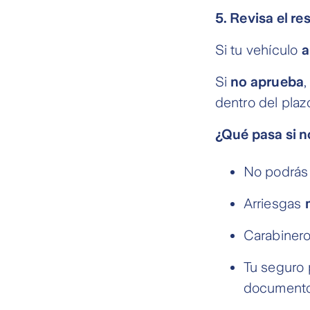
5. Revisa el re
Si tu vehículo
a
Si
no aprueba
,
dentro del plaz
¿Qué pasa si n
No podrás 
Arriesgas
Carabiner
Tu seguro p
documentos