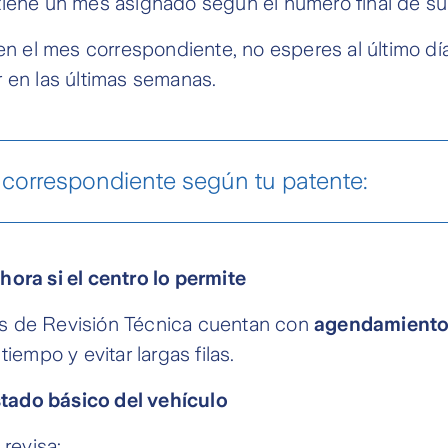
tiene un mes asignado según el número final de su
 en el mes correspondiente, no esperes al último día
 en las últimas semanas.
correspondiente según tu patente:
ora si el centro lo permite
Mes
Último dígito de la patente
Enero
9
s de Revisión Técnica cuentan con
agendamiento
Febrero
0
tiempo y evitar largas filas.
Marzo
--
estado básico del vehículo
Abril
1
 revisa: