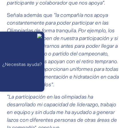
participante y colaborador que nos apoya”
.
Señala además que
“la compañía nos apoya
constantemente para poder participar en las
Olimpiadas de forma tranquila. Por ejemplo, los
Llámanos
line mánager saben de nuestra participación y si
Lunes a
viernes de 8
am a 21 pm
necesitamos retirarnos antes para poder llegar a
Ayuda
un entrenamiento o partido del campeonato,
Preguntas
Frecuentes
entenderán y nos apoyan con el retiro temprano.
WhatsApp
¿Necesitas ayuda?
Atención 24
También nos proporcionan uniformes para todas
horas,
excepto
las diciplinas, alimentación e hidratación en cada
feriados
Cóntactanos
Respuesta
uno de los partidos”
.
máximo en 2 días
hábiles
“La participación en las olimpiadas ha
desarrollado mi capacidad de liderazgo, trabajo
en equipo y sin duda me ha ayudado a generar
lazos con diferentes personas de otras áreas de
la compañía”
, concluye.