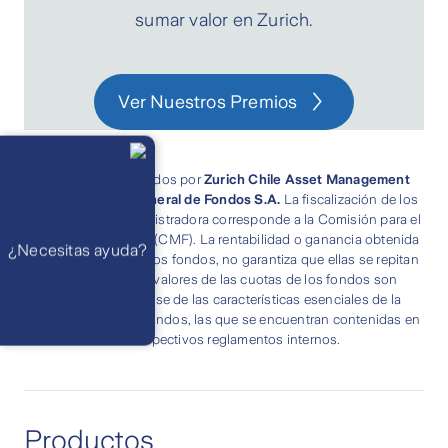
sumar valor en Zurich.
Ver Nuestros Premios
Llámanos
Lunes a
viernes de 8
Fondos administrados por
Zurich Chile Asset Management
am a 21 pm
Ayuda
Administradora General de Fondos S.A.
La fiscalización de los
Preguntas
fondos y de la administradora corresponde a la Comisión para el
Frecuentes
Mercado Financiero (CMF). La rentabilidad o ganancia obtenida
WhatsApp
¿Necesitas ayuda?
Atención 24
en el pasado por estos fondos, no garantiza que ellas se repitan
horas,
en el futuro. Los valores de las cuotas de los fondos son
excepto
feriados
variables. Infórmese de las características esenciales de la
Cóntactanos
Respuesta
inversión en estos fondos, las que se encuentran contenidas en
máximo en 2 días
sus respectivos reglamentos internos.
hábiles
Productos