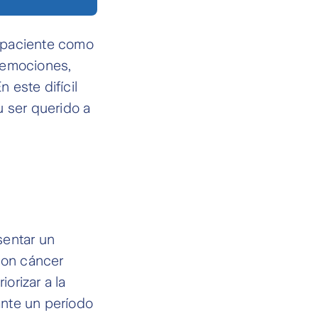
 paciente como
 emociones,
 este difícil
u ser querido a
sentar un
con cáncer
orizar a la
ante un período