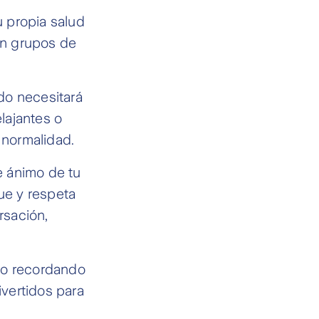
 propia salud
 en grupos de
do necesitará
elajantes o
 normalidad.
 ánimo de tu
ue y respeta
rsación,
ivo recordando
vertidos para