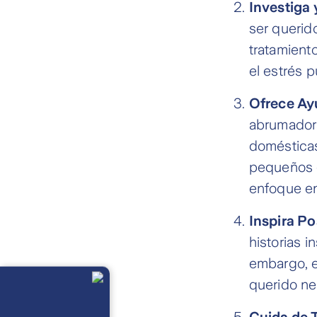
Investiga
ser querid
tratamient
el estrés p
Ofrece Ay
abrumadora
domésticas
pequeños g
enfoque en
Inspira Po
historias 
embargo, e
Llámanos
querido ne
Lunes a
viernes de 8
am a 21 pm
Ayuda
Cuida de 