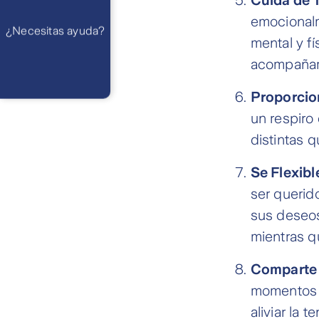
Preguntas
Frecuentes
WhatsApp
emocionalm
¿Necesitas ayuda?
Atención 24
mental y f
horas,
excepto
feriados
acompañam
Cóntactanos
Respuesta
máximo en 2 días
Proporcio
hábiles
un respiro 
distintas 
Se Flexibl
ser querid
sus deseos
mientras q
Comparte 
momentos f
aliviar la t