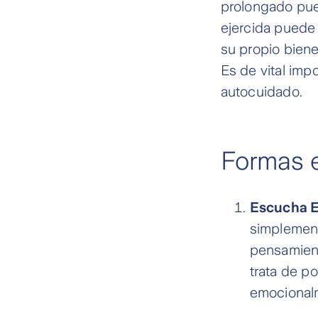
prolongado pued
ejercida puede 
su propio biene
Es de vital imp
autocuidado.
Formas e
Escucha 
simplement
pensamient
trata de p
emocional