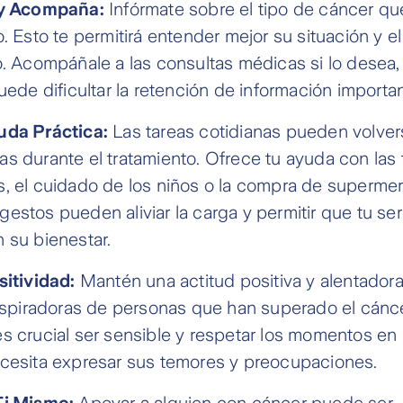
 y Acompaña:
Infórmate sobre el tipo de cáncer qu
o. Esto te permitirá entender mejor su situación y 
o. Acompáñale a las consultas médicas si lo desea
uede dificultar la retención de información importan
uda Práctica:
Las tareas cotidianas pueden volver
s durante el tratamiento. Ofrece tu ayuda con las 
, el cuidado de los niños o la compra de superme
estos pueden aliviar la carga y permitir que tu se
 su bienestar.
sitividad:
Mantén una actitud positiva y alentador
inspiradoras de personas que han superado el cánce
s crucial ser sensible y respetar los momentos en 
cesita expresar sus temores y preocupaciones.
Ti Mismo:
Apoyar a alguien con cáncer puede ser