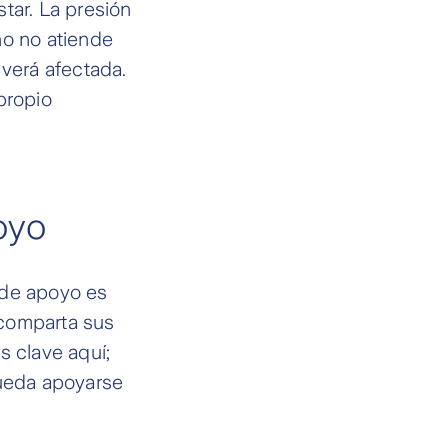
tar. La presión
no no atiende
 verá afectada.
propio
oyo
de apoyo es
 comparta sus
s clave aquí;
pueda apoyarse