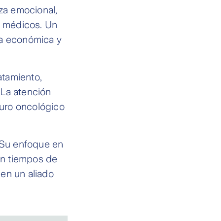
rza emocional,
s médicos. Un
ga económica y
atamiento,
 La atención
uro oncológico
 Su enfoque en
 En tiempos de
en un aliado