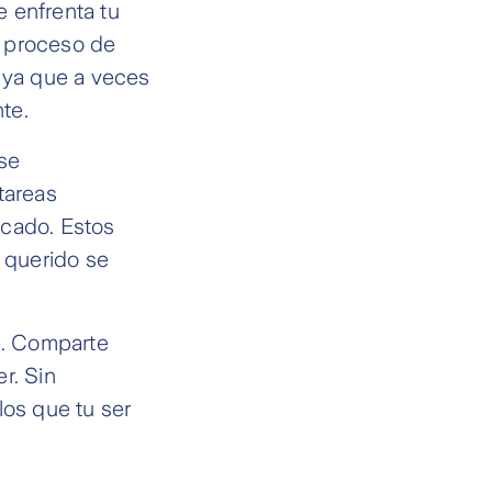
e enfrenta tu
el proceso de
, ya que a veces
te.
se
tareas
rcado. Estos
r querido se
a. Comparte
r. Sin
los que tu ser