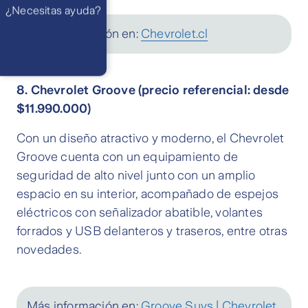
WhatsApp
¿Necesitas ayuda?
Atención 24
horas,
excepto
Más información en:
Chevrolet.cl
feriados
Cóntactanos
Respuesta
máximo en 2 días
hábiles
8. Chevrolet Groove (precio referencial: desde
$11.990.000)
Con un diseño atractivo y moderno, el Chevrolet
Groove cuenta con un equipamiento de
seguridad de alto nivel junto con un amplio
espacio en su interior, acompañado de espejos
eléctricos con señalizador abatible, volantes
forrados y USB delanteros y traseros, entre otras
novedades.
Más información en:
Groove Suvs | Chevrolet