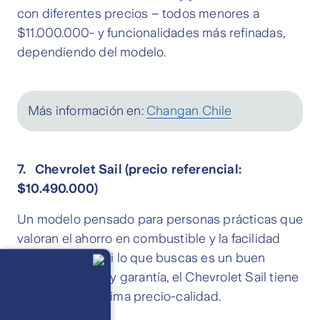
con diferentes precios – todos menores a
$11.000.000- y funcionalidades más refinadas,
dependiendo del modelo.
Más información en:
Changan Chile
7. Chevrolet Sail (precio referencial:
$10.490.000)
Un modelo pensado para personas prácticas que
valoran el ahorro en combustible y la facilidad
Llámanos
para conducir. Si lo que buscas es un buen
Lunes a
viernes de 8
espacio interior y garantía, el Chevrolet Sail tiene
am a 21 pm
Ayuda
una relación óptima precio-calidad.
Preguntas
Frecuentes