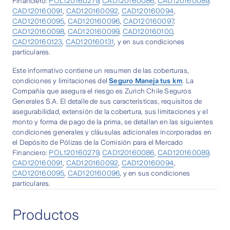
Financiero:
POL120160279
,
CAD120160086
,
CAD120160089
,
CAD120160091
,
CAD120160092
,
CAD120160094
,
CAD120160095
,
CAD120160096
,
CAD120160097
,
CAD120160098
,
CAD120160099
,
CAD120160100
,
CAD120160123
,
CAD120160131
, y en sus condiciones
particulares.
Este informativo contiene un resumen de las coberturas,
condiciones y limitaciones del
Seguro Maneja tus km
. La
Compañía que asegura el riesgo es Zurich Chile Seguros
Generales S.A. El detalle de sus características, requisitos de
asegurabilidad, extensión de la cobertura, sus limitaciones y el
monto y forma de pago de la prima, se detallan en las siguientes
condiciones generales y cláusulas adicionales incorporadas en
el Depósito de Pólizas de la Comisión para el Mercado
Financiero:
POL120160279
,
CAD120160086
,
CAD120160089
,
CAD120160091
,
CAD120160092
,
CAD120160094
,
CAD120160095
,
CAD120160096
, y en sus condiciones
particulares.
Productos