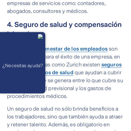
empresas de servicios como: contadores,
abogados, consultores y médicos.
4. Seguro de salud y compensación
laboral:
Llámanos
Lunes a
viernes de 8
am a 21 pm
La
salud y el bienestar de los empleados
son
Ayuda
Preguntas
fundamentales para el éxito de una empresa, en
Frecuentes
WhatsApp
ciertas compañías como Zurich existen
seguros
¿Necesitas ayuda?
Atención 24
horas,
complementarios de salud
que ayudan a cubrir
excepto
feriados
la diferencia que se genera entre lo que cubre su
Cóntactanos
Respuesta
sistema de salud previsional y los gastos de
máximo en 2 días
hábiles
procedimientos médicos.
Un seguro de salud no sólo brinda beneficios a
los trabajadores, sino que también ayuda a atraer
y retener talento. Además, es obligatorio en