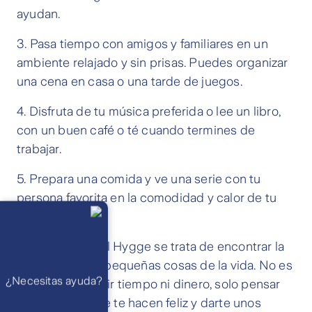
ayudan.
3. Pasa tiempo con amigos y familiares en un
ambiente relajado y sin prisas. Puedes organizar
una cena en casa o una tarde de juegos.
4. Disfruta de tu música preferida o lee un libro,
con un buen café o té cuando termines de
trabajar.
5. Prepara una comida y ve una serie con tu
persona favorita en la comodidad y calor de tu
Llámanos
cama.
Lunes a
viernes de 8
am a 21 pm
Recuerda que el Hygge se trata de encontrar la
Ayuda
Preguntas
felicidad en las pequeñas cosas de la vida. No es
Frecuentes
WhatsApp
¿Necesitas ayuda?
necesario invertir tiempo ni dinero, solo pensar
Atención 24
horas,
en las cosas que te hacen feliz y darte unos
excepto
feriados