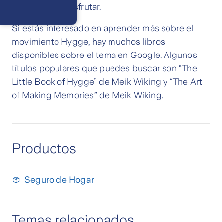
Cóntactanos
minutos para disfrutar.
Respuesta
máximo en 2 días
hábiles
Si estás interesado en aprender más sobre el
movimiento Hygge, hay muchos libros
disponibles sobre el tema en Google. Algunos
títulos populares que puedes buscar son “The
Little Book of Hygge” de Meik Wiking y “The Art
of Making Memories” de Meik Wiking.
Productos
Seguro de Hogar
Temas relacionados