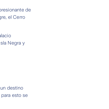
mpresionante de
re, el Cerro
alacio
Isla Negra y
 un destino
 para esto se