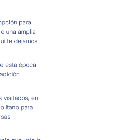
 opción para
ece una amplia
quí te dejamos
e esta época
radición
 visitados, en
olitano para
rsas