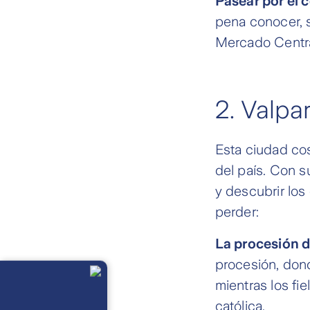
Pasear por el c
pena conocer, s
Mercado Centra
2. Valpar
Esta ciudad cos
del país. Con s
y descubrir los
perder:
La procesión d
procesión, dond
Llámanos
Lunes a
mientras los fi
viernes de 8
am a 21 pm
Ayuda
católica.