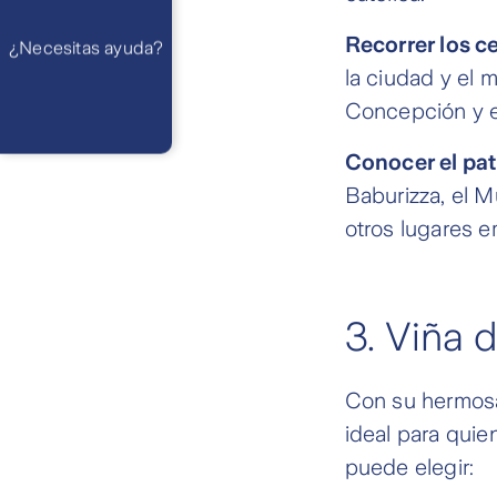
Preguntas
Frecuentes
WhatsApp
Recorrer los c
¿Necesitas ayuda?
Atención 24
horas,
la ciudad y el 
excepto
feriados
Cóntactanos
Concepción y e
Respuesta
máximo en 2 días
hábiles
Conocer el patr
Baburizza, el M
otros lugares e
3. Viña 
Con su hermosa 
ideal para quie
puede elegir: