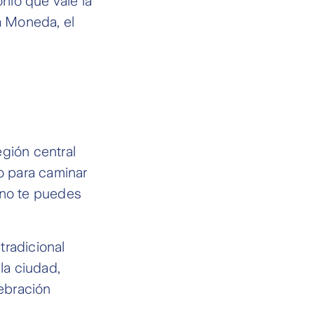
onio que vale la
a Moneda, el
gión central
to para caminar
 no te puedes
tradicional
la ciudad,
lebración