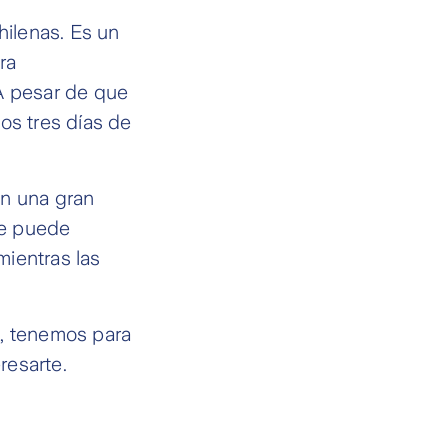
ilenas. Es un
ra
 A pesar de que
os tres días de
en una gran
se puede
mientras las
a, tenemos para
resarte.