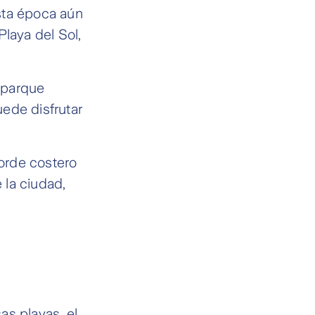
sta época aún
Playa del Sol,
 parque
uede disfrutar
orde costero
 la ciudad,
as playas, el