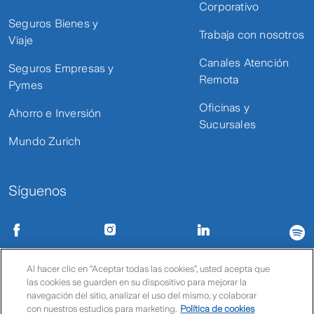
Corporativo
Seguros Bienes y
Trabaja con nosotros
Viaje
Canales Atención
Seguros Empresas y
Remota
Pymes
Oficinas y
Ahorro e Inversión
Sucursales
Mundo Zurich
Síguenos
Condiciones de uso
Políticas de privacidad
Política de cookies
Al hacer clic en “Aceptar todas las cookies”, usted acepta que
las cookies se guarden en su dispositivo para mejorar la
© Zurich
navegación del sitio, analizar el uso del mismo, y colaborar
con nuestros estudios para marketing.
Política de cookies