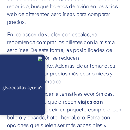
recorrido, busque boletos de avión en los sitios
web de diferentes aerolíneas para comparar
precios.
En los casos de vuelos con escalas, se
recomienda comprar los billetes con la misma
aerolínea. De esta forma, las posibilidades de
Llámanos
perder la conexión se reducen
Lunes a
viernes de 8
considerablemente. Además, de antemano, es
am a 21 pm
Ayuda
posible encontrar precios más económicos y
Preguntas
Frecuentes
asientos más cómodos.
WhatsApp
¿Necesitas ayuda?
Atención 24
horas,
Para los que buscan alternativas económicas,
excepto
feriados
existen agencias que ofrecen
viajes con
Cóntactanos
Respuesta
alojamiento
, es decir, un paquete completo, con
máximo en 2 días
hábiles
boleto y posada, hotel, hostal, etc. Estas son
opciones que suelen ser más accesibles y