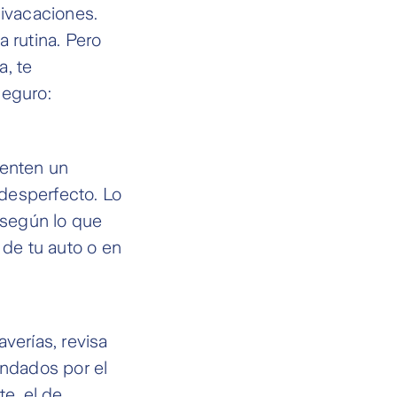
nivacaciones.
 rutina. Pero
a, te
seguro:
senten un
desperfecto. Lo
 según lo que
 de tu auto o en
verías, revisa
endados por el
te, el de