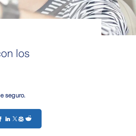
con los
je seguro.