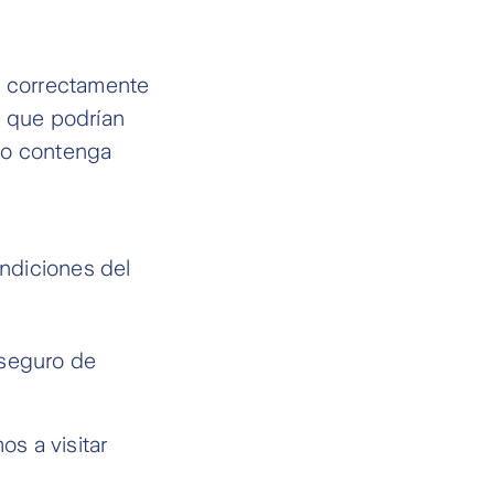
a correctamente
os que podrían
to contenga
condiciones del
 seguro de
os a visitar