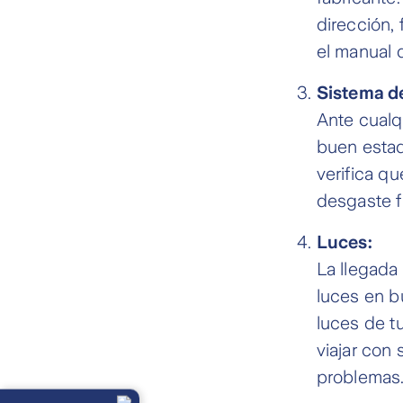
dirección,
el manual d
Sistema d
Ante cualq
buen estad
verifica q
desgaste f
Luces:
La llegada 
luces en b
luces de t
viajar con
problemas
Llámanos