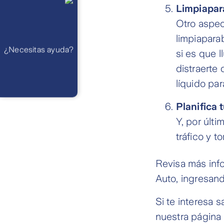
Lunes a
Limpiapar
viernes de 8
am a 21 pm
Ayuda
Otro aspect
Preguntas
Frecuentes
limpiapara
WhatsApp
¿Necesitas ayuda?
Atención 24
si es que l
horas,
excepto
distraerte
feriados
Cóntactanos
líquido par
Respuesta
máximo en 2 días
hábiles
Planifica t
Y, por últi
tráfico y t
Revisa más inf
Auto, ingresan
Si te interesa 
nuestra página