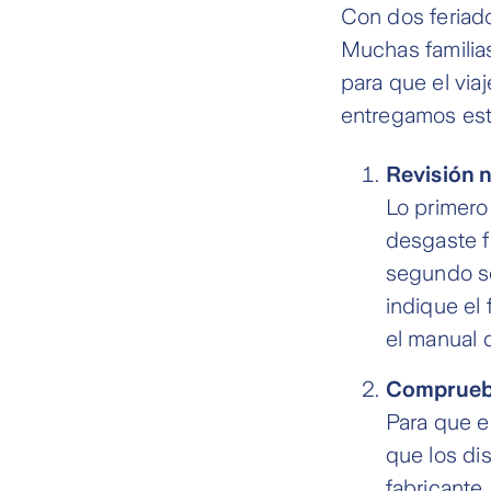
Con dos feriado
Muchas familias
para que el viaj
entregamos esto
Revisión 
Lo primero
desgaste f
segundo se
indique el
el manual d
Comprueba
Para que e
que los di
fabricante.