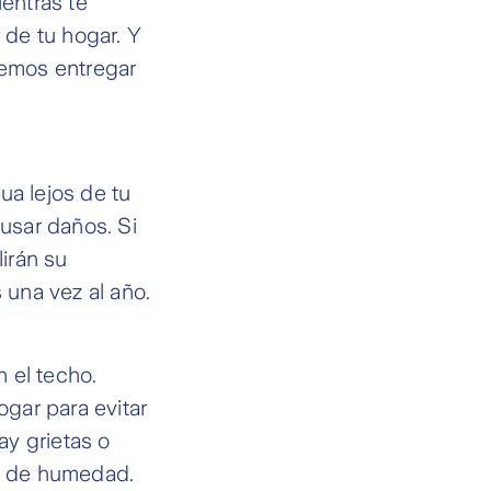
ientras te
 de tu hogar. Y
remos entregar
ua lejos de tu
usar daños. Si
lirán su
 una vez al año.
n el techo.
ogar para evitar
ay grietas o
cia de humedad.