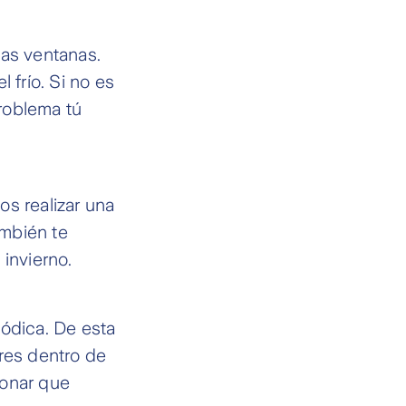
 las ventanas.
 frío. Si no es
problema tú
s realizar una
ambién te
invierno.
iódica. De esta
res dentro de
ionar que