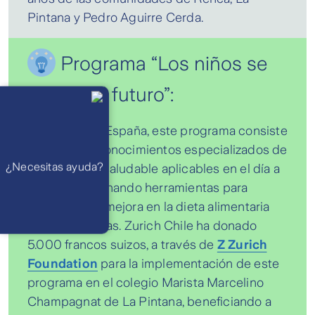
Pintana y Pedro Aguirre Cerda.
Programa “Los niños se
comen el futuro”:
Llámanos
Lunes a
viernes de 8
am a 21 pm
Originario de España, este programa consiste
Ayuda
Preguntas
en entregar conocimientos especializados de
Frecuentes
WhatsApp
¿Necesitas ayuda?
alimentación saludable aplicables en el día a
Atención 24
horas,
día, proporcionando herramientas para
excepto
feriados
Cóntactanos
asegurar una mejora en la dieta alimentaria
Respuesta
máximo en 2 días
de niños y niñas. Zurich Chile ha donado
hábiles
5.000 francos suizos, a través de
Z Zurich
Foundation
para la implementación de este
programa en el colegio Marista Marcelino
Champagnat de La Pintana, beneficiando a