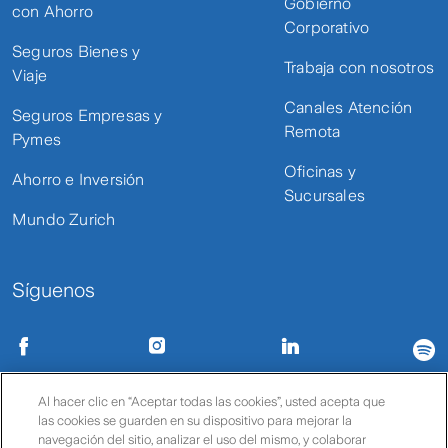
Gobierno
con Ahorro
Corporativo
Seguros Bienes y
Trabaja con nosotros
Viaje
Canales Atención
Seguros Empresas y
Remota
Pymes
Oficinas y
Ahorro e Inversión
Sucursales
Mundo Zurich
Síguenos
Condiciones de uso
Políticas de privacidad
Política de cookies
Al hacer clic en “Aceptar todas las cookies”, usted acepta que
las cookies se guarden en su dispositivo para mejorar la
© Zurich
navegación del sitio, analizar el uso del mismo, y colaborar