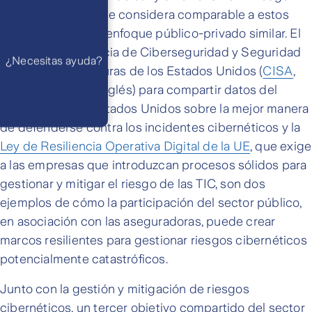
viernes de 8
am a 21 pm
cibernético ahora se considera comparable a estos
Ayuda
riesgos y exige un enfoque público-privado similar. El
Preguntas
Frecuentes
trabajo de la Agencia de Ciberseguridad y Seguridad
WhatsApp
¿Necesitas ayuda?
Atención 24
de las Infraestructuras de los Estados Unidos (
CISA
,
horas,
excepto
por sus siglas en inglés) para compartir datos del
feriados
Cóntactanos
Respuesta
gobierno de los Estados Unidos sobre la mejor manera
máximo en 2 días
hábiles
de defenderse contra los incidentes cibernéticos y la
Ley de Resiliencia Operativa Digital de la UE
, que exige
a las empresas que introduzcan procesos sólidos para
gestionar y mitigar el riesgo de las TIC, son dos
ejemplos de cómo la participación del sector público,
en asociación con las aseguradoras, puede crear
marcos resilientes para gestionar riesgos cibernéticos
potencialmente catastróficos.
Junto con la gestión y mitigación de riesgos
cibernéticos, un tercer objetivo compartido del sector