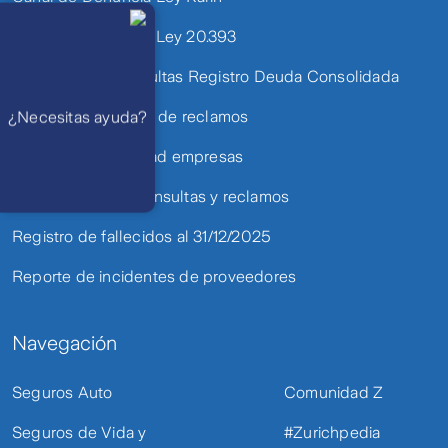
Llámanos
Lunes a
Canal de Denuncia Ley 20.393
viernes de 8
am a 21 pm
Ayuda
Solicitudes y Consultas Registro Deuda Consolidada
Preguntas
Frecuentes
WhatsApp
Política de atención de reclamos
¿Necesitas ayuda?
Atención 24
horas,
excepto
Política de privacidad empresas
feriados
Cóntactanos
Respuesta
máximo en 2 días
Presentación de consultas y reclamos
hábiles
Registro de fallecidos al 31/12/2025
Reporte de incidentes de proveedores
Navegación
Seguros Auto
Comunidad Z
Seguros de Vida y
#Zurichpedia