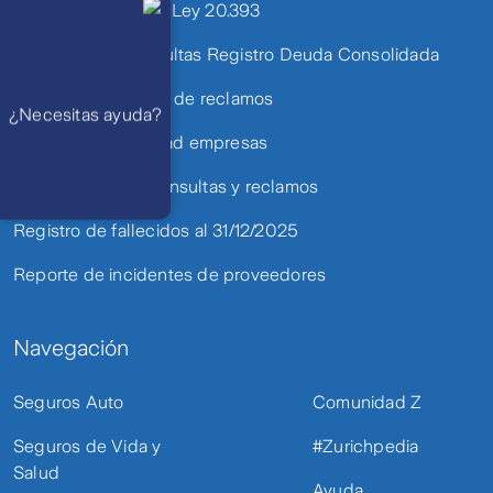
Canal de Denuncia Ley 20.393
Lunes a
viernes de 8
am a 21 pm
Solicitudes y Consultas Registro Deuda Consolidada
Ayuda
Preguntas
Frecuentes
Política de atención de reclamos
WhatsApp
¿Necesitas ayuda?
Atención 24
horas,
Política de privacidad empresas
excepto
feriados
Cóntactanos
Presentación de consultas y reclamos
Respuesta
máximo en 2 días
hábiles
Registro de fallecidos al 31/12/2025
Reporte de incidentes de proveedores
Navegación
Seguros Auto
Comunidad Z
Seguros de Vida y
#Zurichpedia
Salud
Ayuda