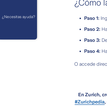
¿Cómo l
am a 21 pm
Ayuda
Preguntas
Frecuentes
WhatsApp
¿Necesitas ayuda?
Atención 24
Paso 1:
Ing
horas,
excepto
feriados
Paso 2:
Haz
Cóntactanos
Respuesta
máximo en 2 días
hábiles
Paso 3:
Des
Paso 4:
Ha
O accede direc
En Zurich, c
#Zurichpedia
,