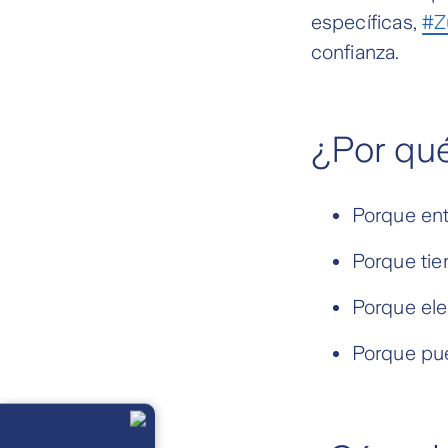
específicas,
#Z
confianza.
¿Por qué
Porque ent
Porque tie
Porque ele
Porque pue
Llámanos
Lunes a
viernes de 8