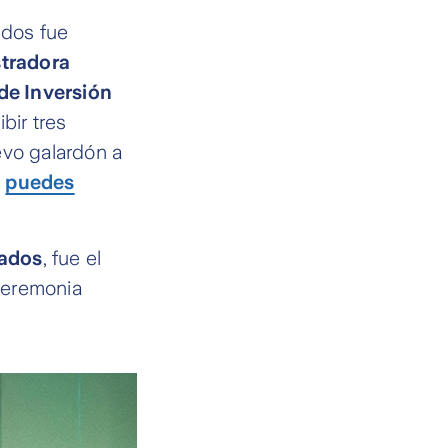
ndos fue
tradora
de Inversión
ibir tres
vo galardón a
e
puedes
ados
, fue el
 ceremonia