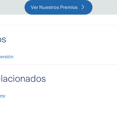
Ver Nuestros Premios
os
ersión
elacionados
tir