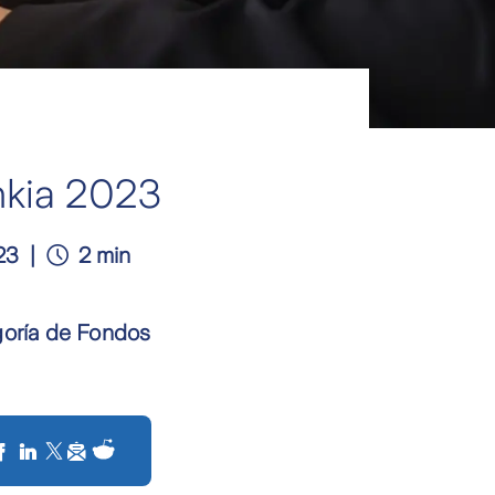
nkia 2023
23
2 min
goría de Fondos