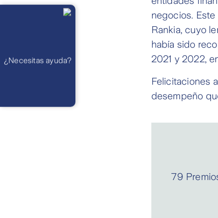
entidades finan
Llámanos
negocios. Este
Lunes a
viernes de 8
Rankia, cuyo le
am a 21 pm
Ayuda
Preguntas
había sido rec
Frecuentes
WhatsApp
2021 y 2022, en
¿Necesitas ayuda?
Atención 24
horas,
excepto
Felicitaciones 
feriados
Cóntactanos
Respuesta
desempeño que 
máximo en 2 días
hábiles
79 Premio