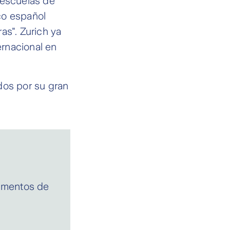
 escuelas de
co español
as". Zurich ya
rnacional en
dos por su gran
umentos de