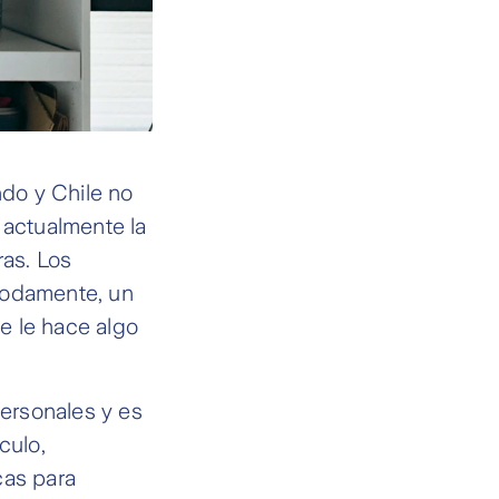
do y Chile no
e actualmente la
ras. Los
modamente, un
se le hace algo
personales y es
culo,
cas para