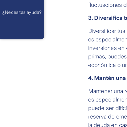
Preguntas
fluctuaciones 
Frecuentes
WhatsApp
¿Necesitas ayuda?
Atención 24
horas,
3. Diversifica 
excepto
feriados
Cóntactanos
Diversificar tu
Respuesta
máximo en 2 días
es especialment
hábiles
inversiones en 
primas, puedes 
económica o una
4. Mantén una
Mantener una r
es especialment
puede ser difíc
reserva de emer
la deuda en ca