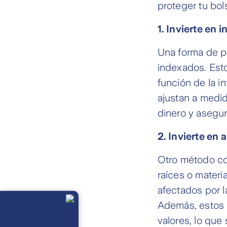
proteger tu bols
1. Invierte en 
Una forma de pr
indexados. Esto
función de la in
ajustan a medid
dinero y asegur
2. Invierte en 
Otro método con
raíces o materi
afectados por l
Llámanos
Lunes a
Además, estos 
viernes de 8
am a 21 pm
valores, lo que
Ayuda