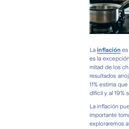
La
inflación
es 
es la excepción
mitad de los ch
resultados arr
11% estima que 
difícil y al 19%
La inflación pu
importante toma
exploraremos al