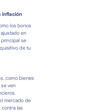
 inflación
como los bonos
 ajustado en
 principal se
uisitivo de tu
les, como bienes
o se ven
ncieros.
 el mercado de
 contra las