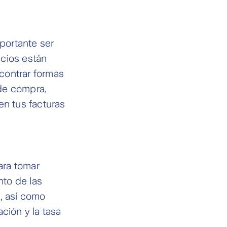
mportante ser
ecios están
contrar formas
 de compra,
en tus facturas
ara tomar
nto de las
, así como
ción y la tasa