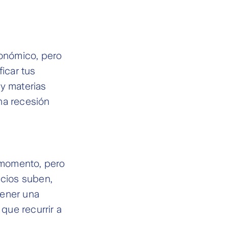
conómico, pero
icar tus
 y materias
na recesión
 momento, pero
ecios suben,
tener una
 que recurrir a