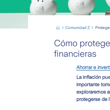
Comunidad Z
Proteger
Cómo protegers
financieras
Ahorrar e invert
La inflación pu
importante toma
exploraremos al
protegerse de la