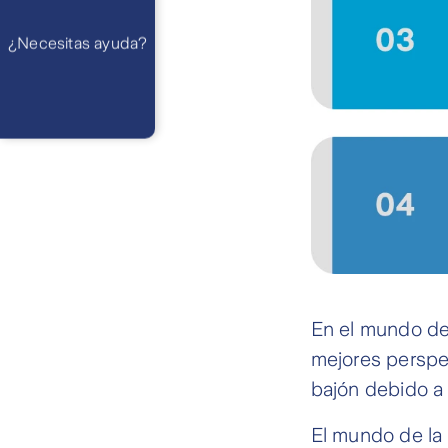
Preguntas
Frecuentes
WhatsApp
¿Necesitas ayuda?
Atención 24
horas,
excepto
feriados
Cóntactanos
Respuesta
máximo en 2 días
hábiles
En el mundo del
mejores perspe
bajón debido a 
El mundo de la