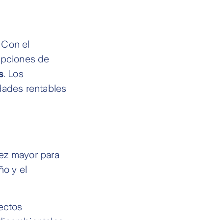
 Con el
 opciones de
s
. Los
dades rentables
vez mayor para
ño y el
ectos