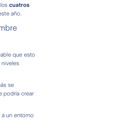
 los
cuatros
este año.
umbre
bable que esto
 niveles
más se
ue podría crear
e a un entorno