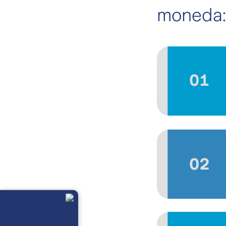
moneda: 
Llámanos
Lunes a
viernes de 8
am a 21 pm
Ayuda