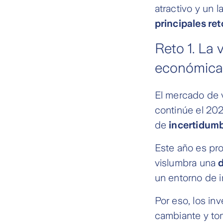
atractivo y un 
principales ret
Reto 1. La 
económica
El mercado de v
continúe el 20
de
incertidum
Este año es pr
vislumbra una
un entorno de in
Por eso, los in
cambiante y to