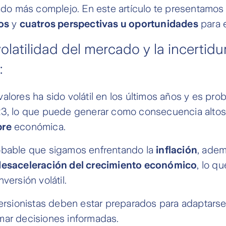
lado más complejo. En este artículo te presentamos
os
y
cuatros perspectivas u oportunidades
para 
volatilidad del mercado y la incertid
:
alores ha sido volátil en los últimos años y es pro
23, lo que puede generar como consecuencia altos
bre
económica.
obable que sigamos enfrentando la
inflación
, ade
desaceleración del crecimiento económico
, lo q
versión volátil.
versionistas deben estar preparados para adaptars
mar decisiones informadas.