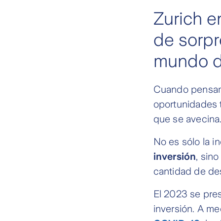
Zurich e
de sorpr
mundo de
Cuando pensamo
oportunidades t
que se avecina
No es sólo la i
inversión
, sin
cantidad de des
El 2023 se pres
inversión. A m