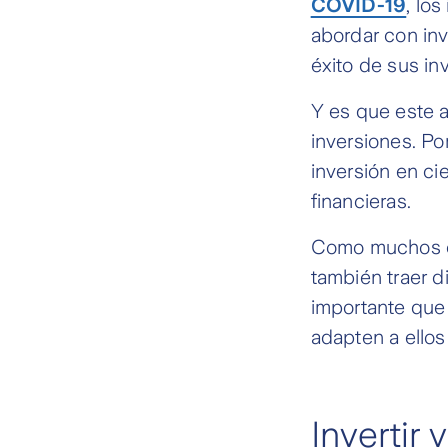
COVID-19
, lo
abordar con inv
éxito de sus in
Y es que este 
inversiones. Po
inversión en ci
financieras.
Como muchos cr
también traer d
importante que
adapten a ello
Invertir 