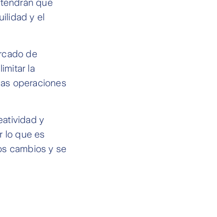
e tendrán que
ilidad y el
ercado de
imitar la
 las operaciones
atividad y
r lo que es
os cambios y se