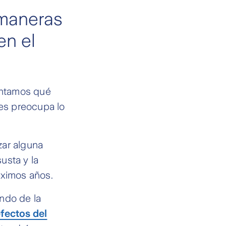
 maneras
en el
untamos qué
les preocupa lo
zar alguna
usta y la
óximos años.
ndo de la
fectos del