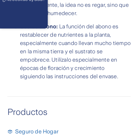
Atención 24
delicadamente, la idea no es regar, sino que
horas,
excepto
feriados
solamente humedecer.
Cóntactanos
Respuesta
máximo en 2 días
Uso de abono:
La función del abono es
hábiles
restablecer de nutrientes a la planta,
especialmente cuando llevan mucho tiempo
en la misma tierra y el sustrato se
empobrece. Utilízalo especialmente en
épocas de floración y crecimiento
siguiendo las instrucciones del envase.
Productos
Seguro de Hogar