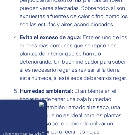
perjudican a nosotros, las plantas también
pueden verse afectadas. Sobre todo, si son
expuestas a fuentes de calor o frío, como los
son las estufas y aires acondicionados.
Evita el exceso de agua:
Este es uno de los
errores más comunes que se repiten en
plantas de interior que se han ido
deteriorando. Un buen indicador para saber
si es necesario regar es revisar si la tierra
está húmeda, si está seca deberemos regar.
Humedad ambiental:
El ambiente en el
hogar puede tener una baja humedad
Llámanos
Lunes a
ambiental también llamado aire seco, una
viernes de 8
am a 21 pm
condición que no es ideal para las plantas.
Ayuda
En este caso se recomienda utilizar un
Preguntas
Frecuentes
pulverizador para rociar las hojas
WhatsApp
¿Necesitas ayuda?