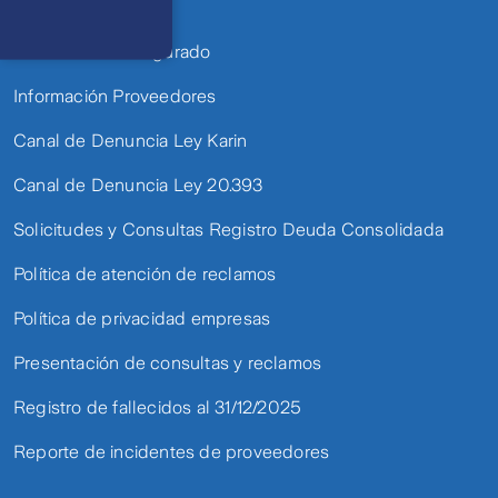
Pago en línea
Cóntactanos
Respuesta
máximo en 2 días
Defensor del asegurado
hábiles
Información Proveedores
Canal de Denuncia Ley Karin
Canal de Denuncia Ley 20.393
Solicitudes y Consultas Registro Deuda Consolidada
Política de atención de reclamos
Política de privacidad empresas
Presentación de consultas y reclamos
Registro de fallecidos al 31/12/2025
Reporte de incidentes de proveedores