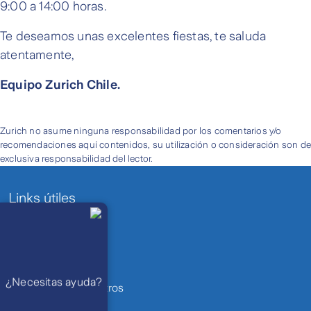
9:00 a 14:00 horas.
Te deseamos unas excelentes fiestas, te saluda
atentamente,
Equipo Zurich Chile.
Zurich no asume ninguna responsabilidad por los comentarios y/o
recomendaciones aquí contenidos, su utilización o consideración son d
exclusiva responsabilidad del lector.
Links útiles
Llámanos
Lunes a
viernes de 8
Contacto
am a 21 pm
Ayuda
Preguntas
Bases legales
Frecuentes
WhatsApp
¿Necesitas ayuda?
Atención 24
Denuncia de siniestros
horas,
excepto
feriados