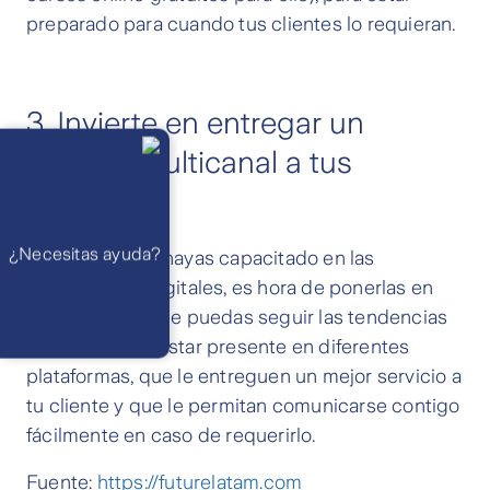
preparado para cuando tus clientes lo requieran.
3. Invierte en entregar un
Llámanos
Lunes a
servicio multicanal a tus
viernes de 8
am a 21 pm
clientes
Ayuda
Preguntas
Frecuentes
WhatsApp
¿Necesitas ayuda?
Una vez que te hayas capacitado en las
Atención 24
horas,
herramientas digitales, es hora de ponerlas en
excepto
feriados
Cóntactanos
práctica para que puedas seguir las tendencias
Respuesta
máximo en 2 días
del mercado y estar presente en diferentes
hábiles
plataformas, que le entreguen un mejor servicio a
tu cliente y que le permitan comunicarse contigo
fácilmente en caso de requerirlo.
Fuente:
https://futurelatam.com